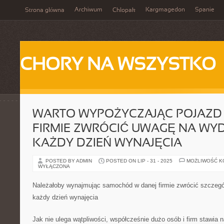
Archiwum
Kargmagedon
Spanie
Strona główna
Chłopak
CHORY NA WSZYSTKO
WARTO WYPOŻYCZAJĄC POJAZD
FIRMIE ZWRÓCIĆ UWAGĘ NA WYD
KAŻDY DZIEŃ WYNAJĘCIA
POSTED BY ADMIN
POSTED ON LIP - 31 - 2025
MOŻLIWOŚĆ 
WYŁĄCZONA
Należałoby wynajmując samochód w danej firmie zwrócić szczeg
każdy dzień wynajęcia
Jak nie ulega wątpliwości, współcześnie dużo osób i firm stawia 