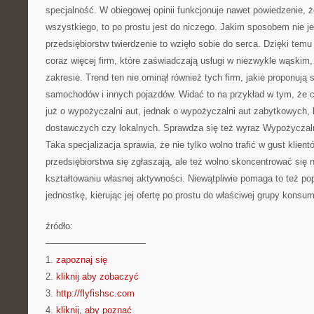
specjalność. W obiegowej opinii funkcjonuje nawet powiedzenie, że
wszystkiego, to po prostu jest do niczego. Jakim sposobem nie j
przedsiębiorstw twierdzenie to wzięło sobie do serca. Dzięki temu
coraz więcej firm, które zaświadczają usługi w niezwykle wąski
zakresie. Trend ten nie ominął również tych firm, jakie proponuj
samochodów i innych pojazdów. Widać to na przykład w tym, że c
już o wypożyczalni aut, jednak o wypożyczalni aut zabytkowych,
dostawczych czy lokalnych. Sprawdza się też wyraz Wypożycz
Taka specjalizacja sprawia, że nie tylko wolno trafić w gust klien
przedsiębiorstwa się zgłaszają, ale też wolno skoncentrować się 
kształtowaniu własnej aktywności. Niewątpliwie pomaga to też 
jednostkę, kierując jej ofertę po prostu do właściwej grupy konsu
źródło:
———————————
1.
zapoznaj się
2.
kliknij aby zobaczyć
3.
http://flyfishsc.com
4.
kliknij, aby poznać