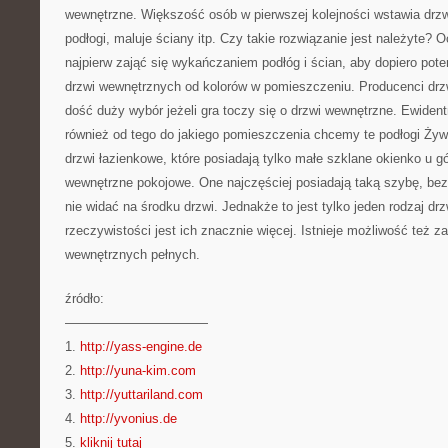
wewnętrzne. Większość osób w pierwszej kolejności wstawia drzw
podłogi, maluje ściany itp. Czy takie rozwiązanie jest należyte? 
najpierw zająć się wykańczaniem podłóg i ścian, aby dopiero po
drzwi wewnętrznych od kolorów w pomieszczeniu. Producenci drz
dość duży wybór jeżeli gra toczy się o drzwi wewnętrzne. Ewident
również od tego do jakiego pomieszczenia chcemy te podłogi Ży
drzwi łazienkowe, które posiadają tylko małe szklane okienko u g
wewnętrzne pokojowe. One najczęściej posiadają taką szybę, bez
nie widać na środku drzwi. Jednakże to jest tylko jeden rodzaj d
rzeczywistości jest ich znacznie więcej. Istnieje możliwość też z
wewnętrznych pełnych.
źródło:
———————————
1.
http://yass-engine.de
2.
http://yuna-kim.com
3.
http://yuttariland.com
4.
http://yvonius.de
5.
kliknij tutaj