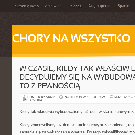
Archiwum
Kargmagedon
Spanie
Strona główna
Chłopak
CHORY NA WSZYSTKO
W CZASIE, KIEDY TAK WŁAŚCIWIE
DECYDUJEMY SIĘ NA WYBUDOW
TO Z PEWNOŚCIĄ
POSTED BY ADMIN
POSTED ON WRZ - 10 - 2025
MOŻLIWOŚĆ 
WYŁĄCZONA
Kiedy tak właściwie wybudowaliśmy już dom w stanie surowym 
Kiedy zbudowaliśmy już dom w stanie surowym zamkniętym, to k
zabranie się za wykańczanie wnętrza. Do tego zakwalifikować m