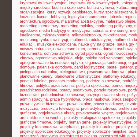
kryptowaluty inwestycyjne
,
kryptowaluty w inwestycjach
,
księga g
międzynarodowa
,
kuchnia sezonowa
,
kultura cyfrowa
,
kultura mie
organizacyjna
,
kursy rozwoju osobistego
,
kursy specjalistyczne
,
l
leczenie
,
liceum
,
lobbying
,
logistyka e-commerce
,
lotniska region
architektura ogrodowa
,
malarstwo abstrakcyjne
,
malarstwo olejne
marketing internetowy
,
marketing mobilny
,
marketing polityczny
,
m
ogrodowe
,
media tradycyjne
,
medycyna naturalna
,
mentoring
,
men
inteligentne
,
mikroekonomia
,
mikroelektronika
,
mikrofinanse
,
moda
monitoring rynku inwestycji
,
multimedia edukacyjne
,
multimedia ku
edukacji
,
muzyka elektroniczna
,
nauka gry na gitarze
,
nauka gry n
nawozy naturalne
,
nowoczesne biuro
,
ochrona danych osobowych
konsumenta
,
ochrona zdrowia
,
ogród japoński
,
ogród nowoczesny
zimowy
,
ogrodnictwo miejskie
,
oleje
,
opieka nad seniorami
,
opiek
oprogramowanie biznesowe
,
optyka
,
organizacja konferencji
,
orga
domowe
,
paleniska ogrodowe
,
parki logistyczne
,
pastel
,
patenty
,
p
pielęgnacja naturalna
,
pielęgniarstwo
,
piwowarstwo domowe
,
plan
planowanie kariery
,
planowanie urbanistyczne
,
platformy edukacyj
podatki lokalne
,
podcasts marketing
,
podróże biznesowe
,
podróże
filmowe
,
polityka przestrzenna
,
polityka społeczna
,
pomoc międz
poradnictwo rodzinne
,
porady podatkowe
,
porady rozwojowe
,
portf
biznesowe
,
pośrednictwo biznesowe
,
pozycjonowanie stron
,
poży
administracyjna
,
praca hybrydowa
,
praca naukowa
,
praca zespoło
prawo cywilne biznesowe
,
prawo lokalne
,
prawo spadkowe
,
privat
muzyczna
,
produkcja telewizyjna
,
profilaktyka zdrowia
,
profile z
graficzne
,
projektowanie ubrań
,
projektowanie wnętrz
,
projektowan
architektoniczne wnętrz
,
projekty ekologiczne społeczne
,
projekty
graficzne firmowe
,
projekty humanitarne
,
projekty inwestycyjne
,
p
projekty krajobrazowe wertykalne
,
projekty kulturalne
,
projekty m
projekty społeczne edukacyjne
,
projekty społeczne miejskie
,
prze
przestrzeń kreatywna
,
przestrzeń publiczna
,
przestrzeń wirtualna