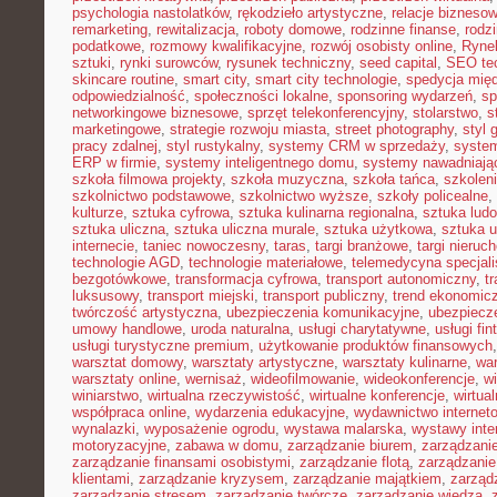
psychologia nastolatków
,
rękodzieło artystyczne
,
relacje bizneso
remarketing
,
rewitalizacja
,
roboty domowe
,
rodzinne finanse
,
rodz
podatkowe
,
rozmowy kwalifikacyjne
,
rozwój osobisty online
,
Ryne
sztuki
,
rynki surowców
,
rysunek techniczny
,
seed capital
,
SEO te
skincare routine
,
smart city
,
smart city technologie
,
spedycja mię
odpowiedzialność
,
społeczności lokalne
,
sponsoring wydarzeń
,
sp
networkingowe biznesowe
,
sprzęt telekonferencyjny
,
stolarstwo
,
s
marketingowe
,
strategie rozwoju miasta
,
street photography
,
styl 
pracy zdalnej
,
styl rustykalny
,
systemy CRM w sprzedaży
,
syste
ERP w firmie
,
systemy inteligentnego domu
,
systemy nawadniają
szkoła filmowa projekty
,
szkoła muzyczna
,
szkoła tańca
,
szkolen
szkolnictwo podstawowe
,
szkolnictwo wyższe
,
szkoły policealne
,
kulturze
,
sztuka cyfrowa
,
sztuka kulinarna regionalna
,
sztuka lud
sztuka uliczna
,
sztuka uliczna murale
,
sztuka użytkowa
,
sztuka 
internecie
,
taniec nowoczesny
,
taras
,
targi branżowe
,
targi nieruc
technologie AGD
,
technologie materiałowe
,
telemedycyna specjal
bezgotówkowe
,
transformacja cyfrowa
,
transport autonomiczny
,
t
luksusowy
,
transport miejski
,
transport publiczny
,
trend ekonomic
twórczość artystyczna
,
ubezpieczenia komunikacyjne
,
ubezpiecz
umowy handlowe
,
uroda naturalna
,
usługi charytatywne
,
usługi fin
usługi turystyczne premium
,
użytkowanie produktów finansowych
warsztat domowy
,
warsztaty artystyczne
,
warsztaty kulinarne
,
wa
warsztaty online
,
wernisaż
,
wideofilmowanie
,
wideokonferencje
,
w
winiarstwo
,
wirtualna rzeczywistość
,
wirtualne konferencje
,
wirtual
współpraca online
,
wydarzenia edukacyjne
,
wydawnictwo internet
wynalazki
,
wyposażenie ogrodu
,
wystawa malarska
,
wystawy inte
motoryzacyjne
,
zabawa w domu
,
zarządzanie biurem
,
zarządzan
zarządzanie finansami osobistymi
,
zarządzanie flotą
,
zarządzanie
klientami
,
zarządzanie kryzysem
,
zarządzanie majątkiem
,
zarząd
zarządzanie stresem
,
zarządzanie twórcze
,
zarządzanie wiedzą
,