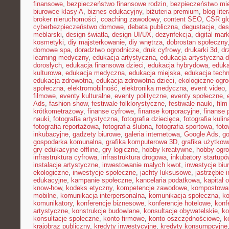
finansowe
,
bezpieczeństwo finansowe rodzin
,
bezpieczeństwo mie
biurowce klasy A
,
biznes edukacyjny
,
biżuteria premium
,
blog lite
broker nieruchomości
,
coaching zawodowy
,
content SEO
,
CSR gl
cyberbezpieczeństwo domowe
,
debata publiczna
,
degustacje
,
des
meblarski
,
design światła
,
design UI/UX
,
dezynfekcja
,
digital mar
kosmetyki
,
diy majsterkowanie
,
diy wnętrza
,
dobrostan społeczny
domowe spa
,
doradztwo ogrodnicze
,
druk cyfrowy
,
drukarki 3d
,
dr
learning medyczny
,
edukacja artystyczna
,
edukacja artystyczna d
dorosłych
,
edukacja finansowa dzieci
,
edukacja hybrydowa
,
eduka
kulturowa
,
edukacja medyczna
,
edukacja miejska
,
edukacja tech
edukacja zdrowotna
,
edukacja zdrowotna dzieci
,
ekologiczne ogro
społeczna
,
elektromobilność
,
elektronika medyczna
,
event video
,
filmowe
,
eventy kulturalne
,
eventy polityczne
,
eventy społeczne
,
Ads
,
fashion show
,
festiwale folklorystyczne
,
festiwale nauki
,
fil
krótkometrażowy
,
finanse cyfrowe
,
finanse korporacyjne
,
finanse 
nauki
,
fotografia artystyczna
,
fotografia dziecięca
,
fotografia kulin
fotografia reportażowa
,
fotografia ślubna
,
fotografia sportowa
,
foto
inkubacyjne
,
gadżety biurowe
,
galeria internetowa
,
Google Ads
,
go
gospodarka komunalna
,
grafika komputerowa 3D
,
grafika użytkow
gry edukacyjne offline
,
gry logiczne
,
hobby kreatywne
,
hobby ogro
infrastruktura cyfrowa
,
infrastruktura drogowa
,
inkubatory startupó
instalacje artystyczne
,
inwestowanie małych kwot
,
inwestycje biu
ekologiczne
,
inwestycje społeczne
,
jachty luksusowe
,
jastrzębie 
edukacyjne
,
kampanie społeczne
,
kancelaria podatkowa
,
kapitał 
know-how
,
kodeks etyczny
,
kompetencje zawodowe
,
kompostowa
mobilne
,
komunikacja interpersonalna
,
komunikacja społeczna
,
ko
komunikatory
,
konferencje biznesowe
,
konferencje hotelowe
,
konf
artystyczne
,
konstrukcje budowlane
,
konsultacje obywatelskie
,
ko
konsultacje społeczne
,
konto firmowe
,
konto oszczędnościowe
,
k
krajobraz publiczny
,
kredyty inwestycyjne
,
kredyty konsumpcyjne