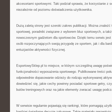
akcesoriami sportowymi. Taki podział sprawia, że korzystanie z s
niezależnie od poziomu doświadczenia użytkownika.
Dużą zaletą strony jest szeroki zakres publikacji. Można znaleźć 
sportowej, poradniki związane z wyborem bluz sportowych, a tak
nowoczesnym gadżetom dla sportowców. Dzięki temu serwis jest 
osób rozpoczynających swoją przygodę ze sportem, jak i dla bar
entuzjastów aktywności fizycznej.
EsportowySklep.pl to miejsce, w którym szczególną uwagę poświę
funkcjonalności wyposażenia sportowego. Publikowane treści poka
odpowiednie dopasowanie odzieży do rodzaju wykonywanej aktyw
dowiedzieć się, jakie cechy powinny posiadać sportowe getry, cz
butów treningowych oraz na jakie elementy zwracać uwagę podcz
W serwisie regularnie pojawiają się rankingi, które pomagają uż
bardziej świadome decyzje zakupowe. Takie materiały prezentują