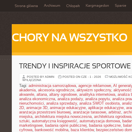
Archiwum
Kargmagedon
Spanie
Strona główna
Chłopak
CHORY NA WSZYSTKO
TRENDY I INSPIRACJE SPORTOWE
POSTED BY ADMIN
POSTED ON CZE - 1 - 2026
MOŻLIWOŚĆ K
WYŁĄCZONA
Tagi:
administracja samorządowa
,
agencje reklamowe
,
AI genera
akademia
,
akcesoria ogrodnicze
,
aktywizm społeczny
,
aktywność
akwarele
,
altana
,
altany ogrodowe
,
analityka internetowa
,
analiza
analiza ekonomiczna
,
analiza podaży
,
analiza popytu
,
analiza pr
nieruchomości
,
analiza sprzedaży
,
analiza SWOT osobista
,
analiz
2D
,
animacje 3D
,
animacje edukacyjne
,
aplikacje edukacyjne
,
ara
aranżacja przestrzeni biurowej
,
aranżacje tarasowe
,
arbitraż
,
archi
miejska
,
architektura miejska nowoczesna
,
architektura ogrodowa
sztuki
,
automatyczna księgowość
,
automatyzacja domowa
,
badan
marketingowe
,
badania opinii publicznej
,
badania społeczne
,
bala
cyfrowa
,
bankowość mobilna
,
baza klientów
,
bezpieczeństwo do