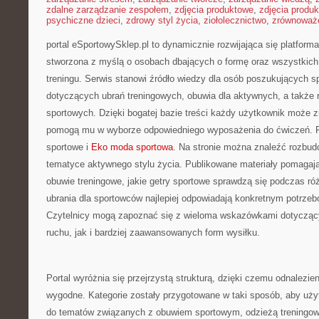
zdalne zarządzanie zespołem
,
zdjęcia produktowe
,
zdjęcia produ
psychiczne dzieci
,
zdrowy styl życia
,
ziołolecznictwo
,
zrównoważo
portal eSportowySklep.pl to dynamicznie rozwijająca się platforma 
stworzona z myślą o osobach dbających o formę oraz wszystkich
treningu. Serwis stanowi źródło wiedzy dla osób poszukujących s
dotyczących ubrań treningowych, obuwia dla aktywnych, a także 
sportowych. Dzięki bogatej bazie treści każdy użytkownik może z
pomogą mu w wyborze odpowiedniego wyposażenia do ćwiczeń. P
sportowe i
Eko moda sportowa
. Na stronie można znaleźć rozbu
tematyce aktywnego stylu życia. Publikowane materiały pomagają
obuwie treningowe, jakie getry sportowe sprawdzą się podczas ró
ubrania dla sportowców najlepiej odpowiadają konkretnym potrze
Czytelnicy mogą zapoznać się z wieloma wskazówkami dotycząc
ruchu, jak i bardziej zaawansowanych form wysiłku.
Portal wyróżnia się przejrzystą strukturą, dzięki czemu odnalezieni
wygodne. Kategorie zostały przygotowane w taki sposób, aby uż
do tematów związanych z obuwiem sportowym, odzieżą treningową