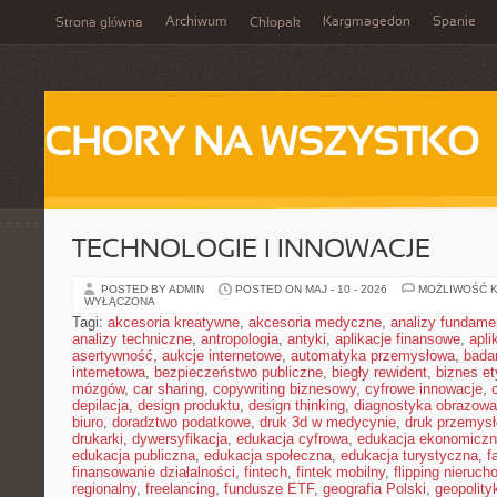
Archiwum
Kargmagedon
Spanie
Strona główna
Chłopak
CHORY NA WSZYSTKO
TECHNOLOGIE I INNOWACJE
POSTED BY ADMIN
POSTED ON MAJ - 10 - 2026
MOŻLIWOŚĆ 
WYŁĄCZONA
Tagi:
akcesoria kreatywne
,
akcesoria medyczne
,
analizy fundame
analizy techniczne
,
antropologia
,
antyki
,
aplikacje finansowe
,
apli
asertywność
,
aukcje internetowe
,
automatyka przemysłowa
,
bada
internetowa
,
bezpieczeństwo publiczne
,
biegły rewident
,
biznes e
mózgów
,
car sharing
,
copywriting biznesowy
,
cyfrowe innowacje
,
depilacja
,
design produktu
,
design thinking
,
diagnostyka obrazowa
biuro
,
doradztwo podatkowe
,
druk 3d w medycynie
,
druk przemys
drukarki
,
dywersyfikacja
,
edukacja cyfrowa
,
edukacja ekonomicz
edukacja publiczna
,
edukacja społeczna
,
edukacja turystyczna
,
f
finansowanie działalności
,
fintech
,
fintek mobilny
,
flipping nieruc
regionalny
,
freelancing
,
fundusze ETF
,
geografia Polski
,
geopolity