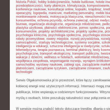
historia Polski
,
hobby kolekcjonerskie
,
hotele butikowe
,
hotele in
przedsiębiorczości
,
karty płatnicze
,
klimatyzacja
,
kompostowanie
konferencje naukowe
,
konsultacje online
,
kopiarki
,
krajobraz
,
kred
operacyjny
,
logopedia
,
manicure
,
marketing personalny
,
meble biu
monitorowanie zdrowia
,
motoryzacja klasyczna
,
nieruchomości in
konsumentów
,
ochrona przyrody
,
ochrona zwierząt
,
odzież medyc
biurowe
,
organizacje ekologiczne
,
organizacje młodzieżowe
,
pedic
plastyka użytkowa
,
płatności elektroniczne
,
pomoc społeczna
,
po
konsumenckie
,
projekty architektoniczne
,
projekty społeczne
,
prz
psychologia kliniczna
,
psychologia społeczna
,
psychologia stoso
roboty przemysłowe
,
rowery miejskie
,
rozwój przywództwa
,
rozwój
samorządność
,
startupy technologiczne
,
systemy socjalne
,
szkol
inteligencja w edukacji
,
sztuczna inteligencja w medycynie
,
sztuk
telemedycyna
,
terapia poznawcza
,
terminal płatniczy
,
testy kosm
psychologiczne
,
transport ekologiczny
,
transport publiczny
,
tworze
wakacje z dziećmi
,
wellness w hotelach
,
wolontariat młodzieżowy
współpraca zespołowa
,
wspomaganie rozwoju
,
wynajem krótkote
samochodów
,
wystawy naukowe
,
zabiegi spa
,
zarządzanie marke
płatnościami
,
zarządzanie ryzykiem
,
zarządzanie zmianami
,
zauf
technologie
Serwis Olgakomorowska.pl to przestrzeń, które łączy zamiłowani
kobiecej energii oraz użytecznych informacji. Internauci mogą zna
publikacje, które wspierają w codziennym funkcjonowaniu. Witryn
myślą o osobach, które poszukują naturalności oraz połączenia es
W serwisie można znaleźć teksty dotyczące trendów, dbania o sie