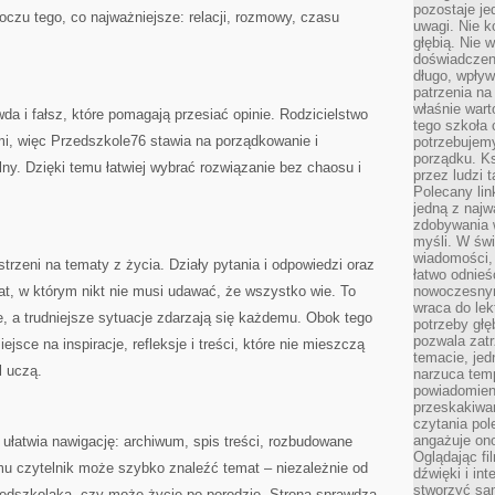
pozostaje je
 oczu tego, co najważniejsze: relacji, rozmowy, czasu
uwagi. Nie k
głębią. Nie 
doświadczeni
długo, wpływ
patrzenia na
właśnie wart
da i fałsz, które pomagają przesiać opinie. Rodzicielstwo
tego szkoła 
, więc Przedszkole76 stawia na porządkowanie i
potrzebujemy
porządku. Ks
y. Dzięki temu łatwiej wybrać rozwiązanie bez chaosu i
przez ludzi 
Polecany lin
jedną z najw
zdobywania 
myśli. W św
wiadomości, 
estrzeni na tematy z życia. Działy pytania i odpowiedzi oraz
łatwo odnieś
mat, w którym nikt nie musi udawać, że wszystko wie. To
nowoczesnym
wraca do lek
e, a trudniejsze sytuacje zdarzają się każdemu. Obok tego
potrzeby głę
pozwala zatr
iejsce na inspiracje, refleksje i treści, które nie mieszczą
temacie, jed
l uczą.
narzuca tem
powiadomien
przeskakiwan
czytania pol
angażuje on
 ułatwia nawigację: archiwum, spis treści, rozbudowane
Oglądając fi
emu czytelnik może szybko znaleźć temat – niezależnie od
dźwięki i in
stworzyć sam
zedszkolaka, czy może życie po porodzie. Strona sprawdza