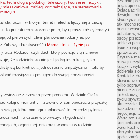
czytania pol
ika
,
technologia produkcji
,
telewizory
,
tworzenie muzyki
,
angażuje on
y mieszkaniowe
,
zabiegi odmładzające
,
zainteresowania
,
Oglądając fi
wierzęta
dźwięki i in
stworzyć sam
l dla rodzin, w którym temat malucha łączy się z ciążą i
tak mocno ro
buduje własn
 To przestrzeń stworzone po to, by upraszczać dylematy i
bohaterów, w
ają od pierwszych chwil planowania rodziny aż po
osoby przec
sobie zupełn
cz Zabawy i kreatywność i
Mama i tata – życie po
twórcza wsp
y oraz Rodzice, czyli duet, który poznaje się na nowo
sprawia, że 
Czytanie ma
je, że rodzicielstwo nie jest jedną instrukcją, tylko
rozwoju języ
książki zwykl
eksty są konkretne, a jednocześnie empatyczne – tak, by
dobierają sł
wybrać rozwiązania pasujące do swojej codzienności.
Kontakt z r
słownictwem 
tylko popraw
niuanse zna
i młodzieży, 
ty związane z czasem przed porodem. W dziale Ciąża
życiu prywa
wać kolejne moment y – zarówno w samopoczuciu przyszłej
skutecznie. 
narzędziem 
o ściąga, która pomaga zaplanować to, co rodzi pytania.
negocjacji, t
narodzinach i o czasie w pierwszych tygodniach
Warto też z
koncentracj
 emocjach, organizacji dnia oraz wsparciu w rodzinie.
warunkach ci
skrzynka mai
społecznośc