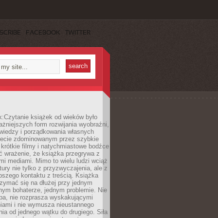
SCRIBE
FACEBOOK
TWITTER
k:Czytanie książek od wieków było
ażniejszych form rozwijania wyobraźni,
wiedzy i porządkowania własnych
iecie zdominowanym przez szybkie
krótkie filmy i natychmiastowe bodźce
ć wrażenie, że książka przegrywa z
i mediami. Mimo to wielu ludzi wciąż
tury nie tylko z przyzwyczajenia, ale z
bszego kontaktu z treścią. Książka
zymać się na dłużej przy jednym
nym bohaterze, jednym problemie. Nie
pa, nie rozprasza wyskakującymi
iami i nie wymusza nieustannego
ia od jednego wątku do drugiego. Siła