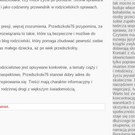
tak mocno ro
i jako codzienny przewodnik w rodzicielskich sprawach.
buduje własn
bohaterów, w
osoby przec
sobie zupełn
twórcza wsp
 presji, więcej zrozumienia. Przedszkole76 przypomina, że
sprawia, że 
ozwiązania to takie, które są bezpieczne i możliwe do
Czytanie ma
rozwoju języ
 blog rodzicielski, który pomaga zbudować pewność siebie
książki zwykl
as małego dziecka, aż po wiek przedszkolny.
dobierają sł
Kontakt z r
słownictwem 
tylko popraw
niuanse zna
dzicielstwo jest opisywane konkretnie, a tematy ciąży i
i młodzieży, 
loaspektowo, Przedszkole76 stanowi dobry adres do
życiu prywa
skutecznie. 
nspirowania się. Treści mają charakter informacyjny i
narzędziem 
 rodzinnej drogi z większym świadomością.
negocjacji, t
Warto też z
koncentracj
warunkach ci
skrzynka mai
WANIA
społecznośc
staje się co
dłuższego t
skupienia, c
narracją prze
Regularna le