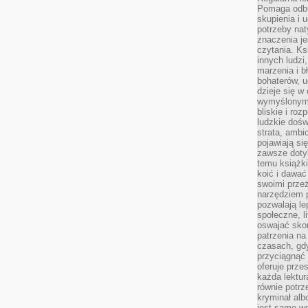
Pomaga odb
skupienia i 
potrzeby na
znaczenia j
czytania. Ks
innych ludzi
marzenia i b
bohaterów, u
dzieje się w
wymyślonym 
bliskie i ro
ludzkie dośw
strata, ambi
pojawiają si
zawsze dotyk
temu książki
koić i dawać
swoimi prze
narzędziem 
pozwalają le
społeczne, 
oswajać sko
patrzenia na
czasach, gdy
przyciągnąć 
oferuje prze
każda lektur
równie potrz
kryminał alb
jest samo we