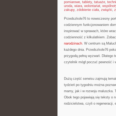
pomiarowe
,
tablety
,
tatuaże
,
techn
uroda
,
wiara
,
wolontariat
,
wspólnot
zakupy
,
zdobienie ciała
,
związki
,
z
Przedszkole76 to nowoczesny porta
codziennym funkcjonowaniem domu.
inspirować w sprawach, które wrac
codzienność z kilkulatkiem. Zoba
narodzinach
. W centrum są Maluch
każdego dnia. Przedszkole76 pokazu
przygodą pełną wyzwań. Dlatego t
czytelnik mógł poczuć pewność i 
Dużą część serwisu zajmują tema
tydzień po tygodniu można pozna
mamy, jak i w rozwoju maluszka. T
Obok tego pojawiają się teksty o 
rodzicielstwa, czyli o regeneracji,