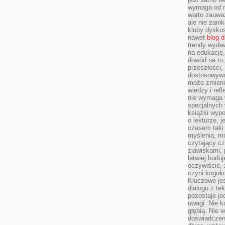
wymaga od na
warto zauważ
ale nie zanik
kluby dyskus
nawet
blog d
trendy wydaw
na edukację,
dowód na to,
przeszłości,
dostosowywa
może zmienia
wiedzy i refl
nie wymaga 
specjalnych
książki wypo
o lekturze, 
czasem taki
myślenia, m
czytający cz
zjawiskami, p
łatwiej budu
oczywiście, 
czyni kogok
Kluczowe je
dialogu z te
pozostaje je
uwagi. Nie k
głębią. Nie 
doświadczeni