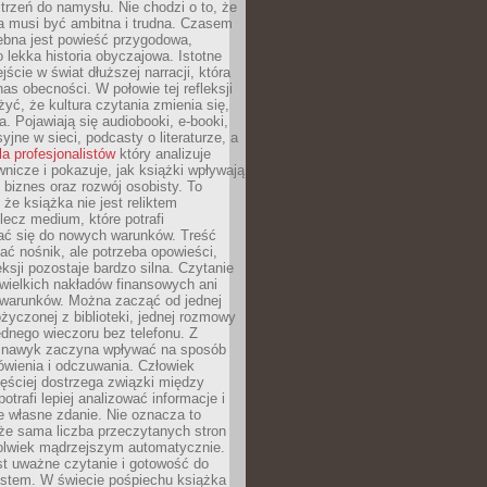
strzeń do namysłu. Nie chodzi o to, że
a musi być ambitna i trudna. Czasem
ebna jest powieść przygodowa,
o lekka historia obyczajowa. Istotne
jście w świat dłuższej narracji, która
s obecności. W połowie tej refleksji
yć, że kultura czytania zmienia się,
a. Pojawiają się audiobooki, e-booki,
yjne w sieci, podcasty o literaturze, a
la profesjonalistów
który analizuje
nicze i pokazuje, jak książki wpływają
 biznes oraz rozwój osobisty. To
 że książka nie jest reliktem
 lecz medium, które potrafi
ć się do nowych warunków. Treść
ć nośnik, ale potrzeba opowieści,
eksji pozostaje bardzo silna. Czytanie
wielkich nakładów finansowych ani
 warunków. Można zacząć od jednej
życzonej z biblioteki, jednej rozmowy
jednego wieczoru bez telefonu. Z
 nawyk zaczyna wpływać na sposób
ówienia i odczuwania. Człowiek
ęściej dostrzega związki między
otrafi lepiej analizować informacje i
je własne zdanie. Nie oznacza to
że sama liczba przeczytanych stron
olwiek mądrzejszym automatycznie.
st uważne czytanie i gotowość do
kstem. W świecie pośpiechu książka