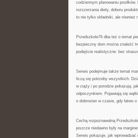
codziennym planowaniu posiłków. 
rozszerzania diety, doboru produkt
to nie tylko składniki, ale również 
Przedszkole76 dba też o temat pie
bezpieczny dom można znaleźć tre
podejście realistyczne: bez stras
Serwis podejmuje także temat mam
liczą się potrzeby wszystkich. Dz
w ciąży i po porodzie pokazują, j
odpoczynkiem. Pojawiają się wątk
o dobrostan w czasie, gdy łatwo o
Cechą rozpoznawalną Przedszkole7
jeszcze niedawno były na margine
Serwis pokazuje, jak wprowadzać