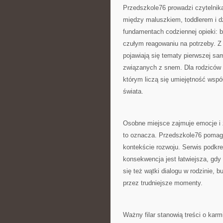
Przedszkole76 prowadzi czytelnika
między maluszkiem, toddlerem i dz
fundamentach codziennej opieki: b
czułym reagowaniu na potrzeby. Z k
pojawiają się tematy pierwszej s
związanych z snem. Dla rodziców
którym liczą się umiejętność wspó
świata.
Osobne miejsce zajmuje emocje i z
to oznacza. Przedszkole76 pomag
kontekście rozwoju. Serwis podkre
konsekwencja jest łatwiejsza, gdy
się też wątki dialogu w rodzinie,
przez trudniejsze momenty.
Ważny filar stanowią treści o karm