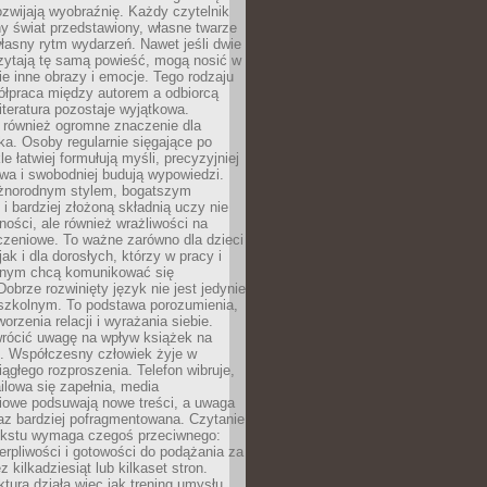
zwijają wyobraźnię. Każdy czytelnik
y świat przedstawiony, własne twarze
łasny rytm wydarzeń. Nawet jeśli dwie
zytają tę samą powieść, mogą nosić w
ie inne obrazy i emocje. Tego rodzaju
ółpraca między autorem a odbiorcą
literatura pozostaje wyjątkowa.
 również ogromne znaczenie dla
ka. Osoby regularnie sięgające po
e łatwiej formułują myśli, precyzyjniej
owa i swobodniej budują wypowiedzi.
óżnorodnym stylem, bogatszym
i bardziej złożoną składnią uczy nie
ności, ale również wrażliwości na
czeniowe. To ważne zarówno dla dzieci
jak i dla dorosłych, którzy w pracy i
tnym chcą komunikować się
Dobrze rozwinięty język nie jest jedynie
szkolnym. To podstawa porozumienia,
worzenia relacji i wyrażania siebie.
wrócić uwagę na wpływ książek na
ę. Współczesny człowiek żyje w
ągłego rozproszenia. Telefon wibruje,
lowa się zapełnia, media
iowe podsuwają nowe treści, a uwaga
raz bardziej pofragmentowana. Czytanie
ekstu wymaga czegoś przeciwnego:
ierpliwości i gotowości do podążania za
z kilkadziesiąt lub kilkaset stron.
ktura działa więc jak trening umysłu.