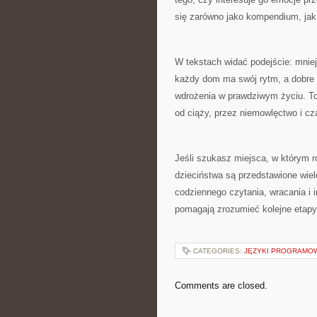
się zarówno jako kompendium, jak 
W tekstach widać podejście: mniej
każdy dom ma swój rytm, a dobre r
wdrożenia w prawdziwym życiu. To
od ciąży, przez niemowlęctwo i cz
Jeśli szukasz miejsca, w którym ro
dzieciństwa są przedstawione wie
codziennego czytania, wracania i i
pomagają zrozumieć kolejne etapy
CATEGORIES:
JĘZYKI PROGRAMO
Comments are closed.