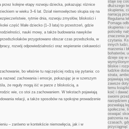
staje się co
 przez kolejne etapy rozwoju dziecka, pokazując różnice
dłuższego t
skupienia, c
ieckiem w wieku 3–6 lat. Dział niemowlęctwo skupia się na
narracją prze
ezpieczeństwie, rytmie dnia, rozwoju zmysłów, bliskości i
Regularna le
Pomaga odb
olei część Małe dziecko (1–3 lata) to przestrzeń, gdzie
skupienia i 
potrzeby na
amodzielności, nauki mowy, a także budowania nawyków
znaczenia j
 przedszkolaków przygotowano obszar czas przedszkola, w
czytania. Ks
innych ludzi
łpracy, rozwój odpowiedzialności oraz wspieranie ciekawości
marzenia i b
bohaterów, u
dzieje się w
wymyślonym 
bliskie i ro
ludzkie dośw
achowanie, bo właśnie tu najczęściej rodzą się pytania: co
strata, ambi
a nazwać zachowania i emocje, pokazując je w szerszym
pojawiają si
zawsze dotyk
śla, że reguły mogą iść w parze z bliskością, a
temu książki
 rodzic wie, co stoi za zachowaniem. W tekstach pojawiają
koić i dawać
swoimi prze
 budowania relacji, a także sposobów na spokojne prowadzenie
narzędziem 
pozwalają le
społeczne, 
oswajać sko
patrzenia na
czasach, gdy
ieniu – zarówno w kontekście niemowlęcia, jak i w
przyciągnąć 