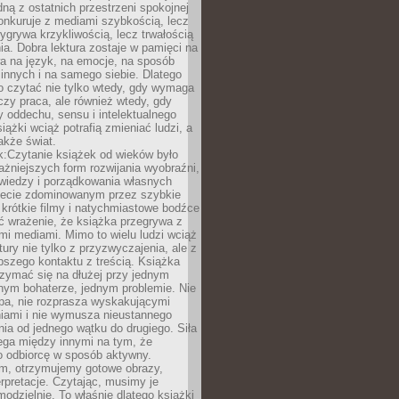
dną z ostatnich przestrzeni spokojnej
onkuruje z mediami szybkością, lecz
wygrywa krzykliwością, lecz trwałością
a. Dobra lektura zostaje w pamięci na
a na język, na emocje, na sposób
 innych i na samego siebie. Dlatego
o czytać nie tylko wtedy, gdy wymaga
czy praca, ale również wtedy, gdy
 oddechu, sensu i intelektualnego
iążki wciąż potrafią zmieniać ludzi, a
także świat.
k:Czytanie książek od wieków było
ażniejszych form rozwijania wyobraźni,
wiedzy i porządkowania własnych
iecie zdominowanym przez szybkie
krótkie filmy i natychmiastowe bodźce
ć wrażenie, że książka przegrywa z
i mediami. Mimo to wielu ludzi wciąż
tury nie tylko z przyzwyczajenia, ale z
bszego kontaktu z treścią. Książka
zymać się na dłużej przy jednym
nym bohaterze, jednym problemie. Nie
pa, nie rozprasza wyskakującymi
iami i nie wymusza nieustannego
ia od jednego wątku do drugiego. Siła
ega między innymi na tym, że
o odbiorcę w sposób aktywny.
lm, otrzymujemy gotowe obrazy,
terpretacje. Czytając, musimy je
odzielnie. To właśnie dlatego książki