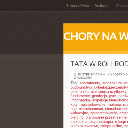
Archiwum
Strona główna
Chłopa
CHORY NA 
TATA W ROLI RO
POSTED BY ADMIN
POSTED ON
WYŁĄCZONA
Tagi:
apartamenty
,
architektura wn
budownictwo
,
cyberbezpieczenstw
elektronika
,
elektronika użytkowa
,
fundamenty
,
geodezja
,
gsm
,
hardw
informatyka
,
inspekcje nieruchomo
koty
,
majsterkowanie
,
makeup
,
ma
ngo
,
nieruchomości
,
nieruchomośc
wakacyjne
,
oprogramowanie
,
orga
piercing
,
planowanie przestrzenne
społeczna
,
psychoterapia
,
relacje
rzeczoznawstwo
,
sklepy online
,
sm