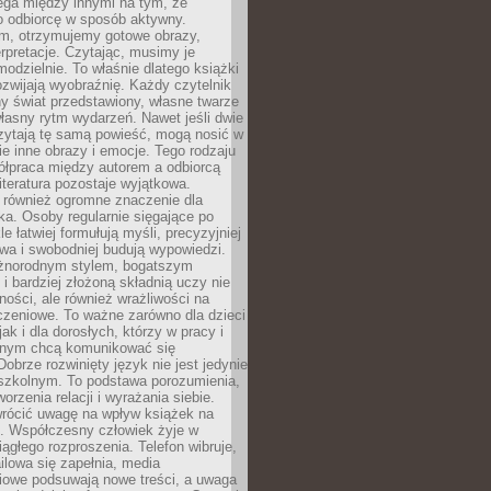
ega między innymi na tym, że
o odbiorcę w sposób aktywny.
lm, otrzymujemy gotowe obrazy,
terpretacje. Czytając, musimy je
odzielnie. To właśnie dlatego książki
zwijają wyobraźnię. Każdy czytelnik
y świat przedstawiony, własne twarze
łasny rytm wydarzeń. Nawet jeśli dwie
zytają tę samą powieść, mogą nosić w
ie inne obrazy i emocje. Tego rodzaju
ółpraca między autorem a odbiorcą
literatura pozostaje wyjątkowa.
 również ogromne znaczenie dla
ka. Osoby regularnie sięgające po
e łatwiej formułują myśli, precyzyjniej
owa i swobodniej budują wypowiedzi.
óżnorodnym stylem, bogatszym
i bardziej złożoną składnią uczy nie
ności, ale również wrażliwości na
czeniowe. To ważne zarówno dla dzieci
jak i dla dorosłych, którzy w pracy i
tnym chcą komunikować się
Dobrze rozwinięty język nie jest jedynie
szkolnym. To podstawa porozumienia,
worzenia relacji i wyrażania siebie.
wrócić uwagę na wpływ książek na
ę. Współczesny człowiek żyje w
ągłego rozproszenia. Telefon wibruje,
lowa się zapełnia, media
iowe podsuwają nowe treści, a uwaga