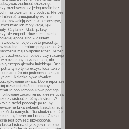
udowywać zdolność dłuższego
uczy przebywania z jedną myślą bez
tychmiastowej zmiany bodźca. Nie bez
est również emocjonalny wymiar
iążki pozwalają wejść w perspektywę
, zrozumieć ich motywacje, lęki,
łędy. Czytelnik, śledząc losy
czy się empatii. Nawet jeśli akcja
 odległej epoce albo w całkiem
świecie, emocje często pozostają
zpoznawalne. Literatura przypomina, że
iadczenia mają wspólny rdzeń. Miłość,
cja, zazdrość, samotność czy nadzieja
ę w niezliczonych wariantach, ale
ają czegoś głęboko ludzkiego. Dzięki
 potrafią nie tylko uczyć, lecz także
 poczucie, że nie jesteśmy sami ze
życiami. Książka bywa również
porządkowania świata. Dobre reportaże
piej rozumieć złożone procesy
literatura popularnonaukowa pomaga
mplikowane zagadnienia, a eseje uczą
 rzeczywistość z różnych stron. W
 wiele treści powstaje po to, by
uwagę na kilka sekund, książka nadal
strzeń do namysłu. Nie chodzi o to, że
a musi być ambitna i trudna. Czasem
ebna jest powieść przygodowa,
o lekka historia obyczajowa. Istotne
jście w świat dłuższej narracji, która