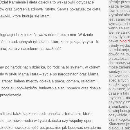
oferuje prze
Dział Karmienie i dieta dziecka to wskazówki dotyczące
każda lektur
ów oraz tworzenia zdrowej rutyny. Serwis pokazuje, że dieta
równie potrz
kryminał alb
nawyki, które budują się latami.
jest samo we
wymaga od na
warto zauważ
ale nie zanik
lęgnacji i bezpieczeństwa w domu i poza nim. W dziale
kluby dyskus
nawet
blog d
ści o codziennych rytuałach, które zmniejszają ryzyko. To
trendy wydaw
zenia, za to z naciskiem na uważność.
na edukację,
dowód na to,
przeszłości,
dostosowywa
y po narodzinach dziecka, bo rodzina to system, w którym
może zmienia
wiedzy i refl
iały w stylu Mama i tata – życie po narodzinach oraz Mama
nie wymaga 
specjalnych
ak złapać balans między opieką a pracą, domem, relacjami i
książki wypo
i podziału obowiązków, budowania sieci pomocy oraz dbania
o lekturze, 
czasem taki
 przeciążenie.
myślenia, m
czytający cz
zjawiskami, p
łatwiej budu
6 jest także łączenie codzienności z tematami, które
oczywiście, 
czyni kogok
sie, jak nowe media w życiu dziecka czy wspólny sport.
Kluczowe je
 dziecku nowoczesność bezpiecznie, jak budować świadome
dialogu z te