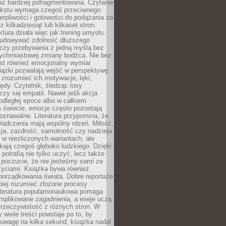
raz bardziej pofragmentowana. Czytanie
ekstu wymaga czegoś przeciwnego:
ierpliwości i gotowości do podążania za
z kilkadziesiąt lub kilkaset stron.
ktura działa więc jak trening umysłu.
udowywać zdolność dłuższego
uczy przebywania z jedną myślą bez
tychmiastowej zmiany bodźca. Nie bez
est również emocjonalny wymiar
iążki pozwalają wejść w perspektywę
, zrozumieć ich motywacje, lęki,
łędy. Czytelnik, śledząc losy
czy się empatii. Nawet jeśli akcja
 odległej epoce albo w całkiem
świecie, emocje często pozostają
zpoznawalne. Literatura przypomina, że
iadczenia mają wspólny rdzeń. Miłość,
cja, zazdrość, samotność czy nadzieja
ę w niezliczonych wariantach, ale
ają czegoś głęboko ludzkiego. Dzięki
 potrafią nie tylko uczyć, lecz także
 poczucie, że nie jesteśmy sami ze
życiami. Książka bywa również
porządkowania świata. Dobre reportaże
piej rozumieć złożone procesy
literatura popularnonaukowa pomaga
mplikowane zagadnienia, a eseje uczą
 rzeczywistość z różnych stron. W
 wiele treści powstaje po to, by
uwagę na kilka sekund, książka nadal