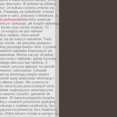
s obecności. W połowie tej refleksji
yć, że kultura czytania zmienia się,
a. Pojawiają się audiobooki, e-booki,
yjne w sieci, podcasty o literaturze, a
la profesjonalistów
który analizuje
nicze i pokazuje, jak książki wpływają
 biznes oraz rozwój osobisty. To
 że książka nie jest reliktem
 lecz medium, które potrafi
ć się do nowych warunków. Treść
ć nośnik, ale potrzeba opowieści,
eksji pozostaje bardzo silna. Czytanie
wielkich nakładów finansowych ani
 warunków. Można zacząć od jednej
życzonej z biblioteki, jednej rozmowy
jednego wieczoru bez telefonu. Z
 nawyk zaczyna wpływać na sposób
ówienia i odczuwania. Człowiek
ęściej dostrzega związki między
otrafi lepiej analizować informacje i
je własne zdanie. Nie oznacza to
że sama liczba przeczytanych stron
olwiek mądrzejszym automatycznie.
st uważne czytanie i gotowość do
kstem. W świecie pośpiechu książka
dną z ostatnich przestrzeni spokojnej
onkuruje z mediami szybkością, lecz
wygrywa krzykliwością, lecz trwałością
a. Dobra lektura zostaje w pamięci na