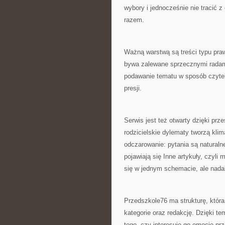
wybory i jednocześnie nie tracić z
razem.
Ważną warstwą są treści typu praw
bywa zalewane sprzecznymi radami
podawanie tematu w sposób czyteln
presji.
Serwis jest też otwarty dzięki prz
rodzicielskie dylematy tworzą kli
odczarowanie: pytania są naturaln
pojawiają się Inne artykuły, czyli m
się w jednym schemacie, ale nada
Przedszkole76 ma strukturę, która
kategorie oraz redakcję. Dzięki t
tego, czy interesuje go emocje pr