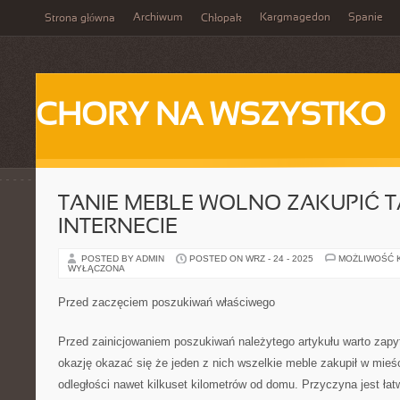
Archiwum
Kargmagedon
Spanie
Strona główna
Chłopak
CHORY NA WSZYSTKO
TANIE MEBLE WOLNO ZAKUPIĆ 
INTERNECIE
POSTED BY ADMIN
POSTED ON WRZ - 24 - 2025
MOŻLIWOŚĆ 
WYŁĄCZONA
Przed zaczęciem poszukiwań właściwego
Przed zainicjowaniem poszukiwań należytego artykułu warto zap
okazję okazać się że jeden z nich wszelkie meble zakupił w mieś
odległości nawet kilkuset kilometrów od domu. Przyczyna jest łatw