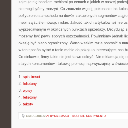
zajmuje się handlem meblami po cenach o jakich w naszej profes
nie moglibyśmy marzyć. Co znacznie więcej, pokonanie tak kolosa
pożyczenie samochodu na dowóz zakupionych segmentów ciągle j
mebli są ściśle mówiąc niskie. Jakość takich artykułów też nie 
wyprzedawanym w okolicznych punktach sprzedaży. Decydując s
możemy być pewni sporych oszczędności. Powinniśmy jednak lic
okazję być nieco ograniczony. Warto w takim razie poprosić o nume
w ten sposób pytać o tanie meble do pokoju o interesującej nas 
Co ciekawie, firmy takie nie jest łatwo odkryć. Nie reklamują się 
stałych konsumentów i takowej promocji najzwyczajniej w świecie 
1.
spis tresci
2.
felietony
3.
wpisy
4.
felietony
5.
teksty
CATEGORIES:
AFRYKA SMAKU – KUCHNIE KONTYNENTU