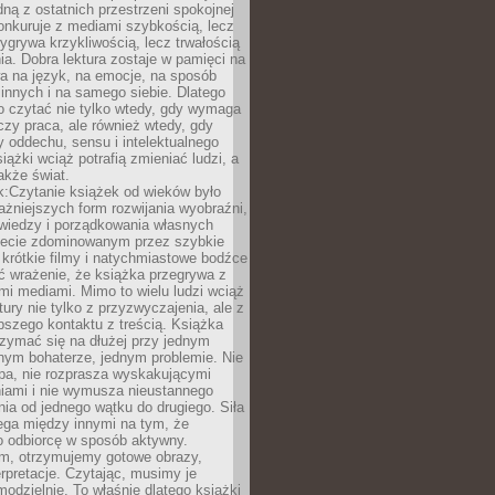
dną z ostatnich przestrzeni spokojnej
onkuruje z mediami szybkością, lecz
wygrywa krzykliwością, lecz trwałością
a. Dobra lektura zostaje w pamięci na
a na język, na emocje, na sposób
 innych i na samego siebie. Dlatego
o czytać nie tylko wtedy, gdy wymaga
czy praca, ale również wtedy, gdy
 oddechu, sensu i intelektualnego
iążki wciąż potrafią zmieniać ludzi, a
także świat.
k:Czytanie książek od wieków było
ażniejszych form rozwijania wyobraźni,
wiedzy i porządkowania własnych
iecie zdominowanym przez szybkie
krótkie filmy i natychmiastowe bodźce
ć wrażenie, że książka przegrywa z
i mediami. Mimo to wielu ludzi wciąż
tury nie tylko z przyzwyczajenia, ale z
bszego kontaktu z treścią. Książka
zymać się na dłużej przy jednym
nym bohaterze, jednym problemie. Nie
pa, nie rozprasza wyskakującymi
iami i nie wymusza nieustannego
ia od jednego wątku do drugiego. Siła
ega między innymi na tym, że
o odbiorcę w sposób aktywny.
lm, otrzymujemy gotowe obrazy,
terpretacje. Czytając, musimy je
odzielnie. To właśnie dlatego książki