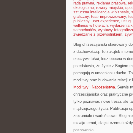
rada prawna
,
reklama prasowa
,
re
ekologiczne
,
rowery miejskie
,
spot
sztuczna inteligencja w biznesie
,
graficzny
,
teatr improwizowany
,
te
publiczny
,
user experience
,
usługi
wellness w hotelach
,
wydarzenia k
samochodów
,
wystawy fotograficz
zwiedzanie z przewodnikiem
,
żywn
Blog chrześcijański skierowany d
z duchowością. To zakątek interne
rzeczywistości, lecz obecna w dom
przedstawia, że życie z Bogiem mo
pomagają w umacnianiu ducha. To wa
modlitwy oraz budowania relacji z 
Modlitwy i Nabożeństwa
. Serwis t
chrześcijańska oraz praktyczne p
tylko poznawać nowe treści, ale 
mądrzejszego życia. Publikacje o
zrozumiałe i wartościowe. Blog ni
rozwija temat, dzięki czemu każdy
poznawania.