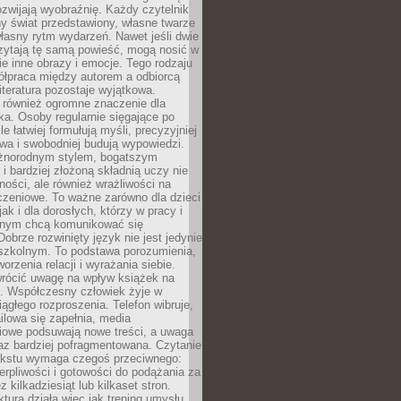
zwijają wyobraźnię. Każdy czytelnik
y świat przedstawiony, własne twarze
łasny rytm wydarzeń. Nawet jeśli dwie
zytają tę samą powieść, mogą nosić w
ie inne obrazy i emocje. Tego rodzaju
ółpraca między autorem a odbiorcą
literatura pozostaje wyjątkowa.
 również ogromne znaczenie dla
ka. Osoby regularnie sięgające po
e łatwiej formułują myśli, precyzyjniej
owa i swobodniej budują wypowiedzi.
óżnorodnym stylem, bogatszym
i bardziej złożoną składnią uczy nie
ności, ale również wrażliwości na
czeniowe. To ważne zarówno dla dzieci
jak i dla dorosłych, którzy w pracy i
tnym chcą komunikować się
Dobrze rozwinięty język nie jest jedynie
szkolnym. To podstawa porozumienia,
worzenia relacji i wyrażania siebie.
wrócić uwagę na wpływ książek na
ę. Współczesny człowiek żyje w
ągłego rozproszenia. Telefon wibruje,
lowa się zapełnia, media
iowe podsuwają nowe treści, a uwaga
raz bardziej pofragmentowana. Czytanie
ekstu wymaga czegoś przeciwnego:
ierpliwości i gotowości do podążania za
z kilkadziesiąt lub kilkaset stron.
ktura działa więc jak trening umysłu.