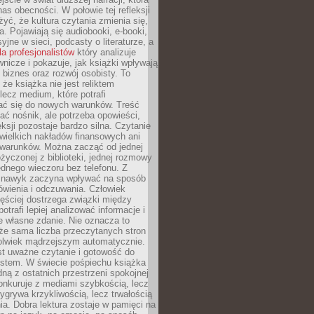
s obecności. W połowie tej refleksji
yć, że kultura czytania zmienia się,
a. Pojawiają się audiobooki, e-booki,
yjne w sieci, podcasty o literaturze, a
la profesjonalistów
który analizuje
nicze i pokazuje, jak książki wpływają
 biznes oraz rozwój osobisty. To
 że książka nie jest reliktem
 lecz medium, które potrafi
ć się do nowych warunków. Treść
ć nośnik, ale potrzeba opowieści,
eksji pozostaje bardzo silna. Czytanie
wielkich nakładów finansowych ani
 warunków. Można zacząć od jednej
życzonej z biblioteki, jednej rozmowy
jednego wieczoru bez telefonu. Z
 nawyk zaczyna wpływać na sposób
ówienia i odczuwania. Człowiek
ęściej dostrzega związki między
otrafi lepiej analizować informacje i
je własne zdanie. Nie oznacza to
że sama liczba przeczytanych stron
olwiek mądrzejszym automatycznie.
st uważne czytanie i gotowość do
kstem. W świecie pośpiechu książka
dną z ostatnich przestrzeni spokojnej
onkuruje z mediami szybkością, lecz
wygrywa krzykliwością, lecz trwałością
a. Dobra lektura zostaje w pamięci na