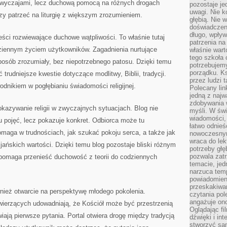
e zwyczajami, lecz duchową pomocą na różnych drogach
pozostaje je
uwagi. Nie k
czy patrzeć na liturgię z większym zrozumieniem.
głębią. Nie 
doświadczeni
długo, wpływ
eści rozwiewające duchowe wątpliwości. To właśnie tutaj
patrzenia na
odziennym życiem użytkowników. Zagadnienia nurtujące
właśnie wart
tego szkoła 
osób zrozumiały, bez niepotrzebnego patosu. Dzięki temu
potrzebujemy
porządku. Ks
trudniejsze kwestie dotyczące modlitwy, Biblii, tradycji.
przez ludzi 
odnikiem w pogłębianiu świadomości religijnej.
Polecany lin
jedną z najw
zdobywania 
kazywanie religii w zwyczajnych sytuacjach. Blog nie
myśli. W św
wiadomości, 
 pojęć, lecz pokazuje konkret. Odbiorca może tu
łatwo odnieś
omaga w trudnościach, jak szukać pokoju serca, a także jak
nowoczesnym
wraca do lek
ańskich wartości. Dzięki temu blog pozostaje bliski różnym
potrzeby głę
pozwala zatr
 pomaga przenieść duchowość z teorii do codziennych
temacie, jed
narzuca tem
powiadomien
przeskakiwan
wnież otwarcie na perspektywę młodego pokolenia.
czytania pol
angażuje on
wierzących udowadniają, że Kościół może być przestrzenią
Oglądając fi
wiają pierwsze pytania. Portal otwiera drogę między tradycją
dźwięki i in
stworzyć sam