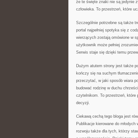
że te święte znaki nie są jedyni
człowieka. To przestrzeń, które u
Szczególnie potrzebne są także tr
portal najpełniej spotyka się z c
wierzących zostają omówione w sp
użytkownik może pełniej zrozumieć 
Serwis staje się dzięki temu przew
Dużym atutem strony jest także po
kończy się na suchym tłumaczeniu
przeczytać, w jaki sposób wiara p
budować rodzinę w duchu chrześcij
czytelnikom. To przestrzeń, które
decyzji.
Ciekawą cechą tego bloga jest ró
Publikacje kierowane do młodych 
rozwoju także dla tych, którzy sta