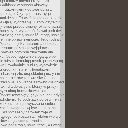
ega między innymi na tym, że
o odbiorcę w sposób aktywny.
lm, otrzymujemy gotowe obrazy,
terpretacje. Czytając, musimy je
odzielnie. To właśnie dlatego książki
zwijają wyobraźnię. Każdy czytelnik
y świat przedstawiony, własne twarze
łasny rytm wydarzeń. Nawet jeśli dwie
zytają tę samą powieść, mogą nosić w
ie inne obrazy i emocje. Tego rodzaju
ółpraca między autorem a odbiorcą
literatura pozostaje wyjątkowa.
 również ogromne znaczenie dla
ka. Osoby regularnie sięgające po
e łatwiej formułują myśli, precyzyjniej
owa i swobodniej budują wypowiedzi.
óżnorodnym stylem, bogatszym
i bardziej złożoną składnią uczy nie
ności, ale również wrażliwości na
czeniowe. To ważne zarówno dla dzieci
jak i dla dorosłych, którzy w pracy i
tnym chcą komunikować się
Dobrze rozwinięty język nie jest jedynie
szkolnym. To podstawa porozumienia,
worzenia relacji i wyrażania siebie.
wrócić uwagę na wpływ książek na
ę. Współczesny człowiek żyje w
ągłego rozproszenia. Telefon wibruje,
lowa się zapełnia, media
iowe podsuwają nowe treści, a uwaga