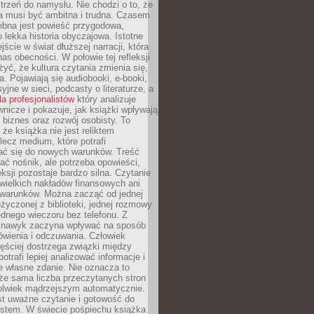
strzeń do namysłu. Nie chodzi o to, że
a musi być ambitna i trudna. Czasem
ebna jest powieść przygodowa,
o lekka historia obyczajowa. Istotne
jście w świat dłuższej narracji, która
s obecności. W połowie tej refleksji
yć, że kultura czytania zmienia się,
a. Pojawiają się audiobooki, e-booki,
yjne w sieci, podcasty o literaturze, a
la profesjonalistów
który analizuje
nicze i pokazuje, jak książki wpływają
 biznes oraz rozwój osobisty. To
 że książka nie jest reliktem
 lecz medium, które potrafi
ć się do nowych warunków. Treść
ć nośnik, ale potrzeba opowieści,
eksji pozostaje bardzo silna. Czytanie
wielkich nakładów finansowych ani
 warunków. Można zacząć od jednej
życzonej z biblioteki, jednej rozmowy
jednego wieczoru bez telefonu. Z
 nawyk zaczyna wpływać na sposób
ówienia i odczuwania. Człowiek
ęściej dostrzega związki między
otrafi lepiej analizować informacje i
je własne zdanie. Nie oznacza to
że sama liczba przeczytanych stron
olwiek mądrzejszym automatycznie.
st uważne czytanie i gotowość do
kstem. W świecie pośpiechu książka