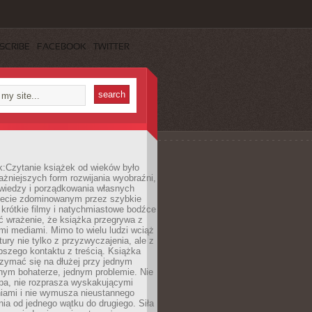
SCRIBE
FACEBOOK
TWITTER
k:Czytanie książek od wieków było
ażniejszych form rozwijania wyobraźni,
wiedzy i porządkowania własnych
iecie zdominowanym przez szybkie
krótkie filmy i natychmiastowe bodźce
ć wrażenie, że książka przegrywa z
i mediami. Mimo to wielu ludzi wciąż
tury nie tylko z przyzwyczajenia, ale z
bszego kontaktu z treścią. Książka
zymać się na dłużej przy jednym
nym bohaterze, jednym problemie. Nie
pa, nie rozprasza wyskakującymi
iami i nie wymusza nieustannego
ia od jednego wątku do drugiego. Siła