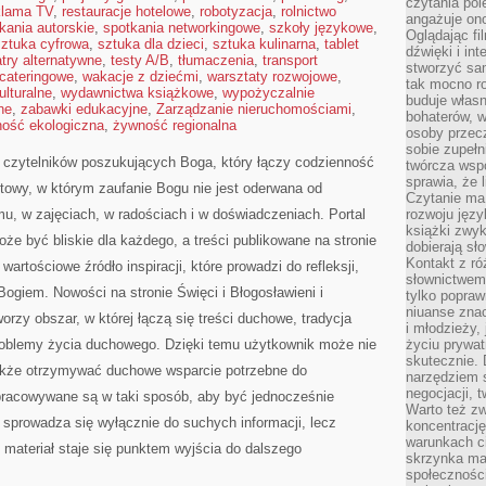
czytania pol
klama TV
,
restauracje hotelowe
,
robotyzacja
,
rolnictwo
angażuje on
kania autorskie
,
spotkania networkingowe
,
szkoły językowe
,
Oglądając fi
sztuka cyfrowa
,
sztuka dla dzieci
,
sztuka kulinarna
,
tablet
dźwięki i in
atry alternatywne
,
testy A/B
,
tłumaczenia
,
transport
stworzyć sam
 cateringowe
,
wakacje z dziećmi
,
warsztaty rozwojowe
,
tak mocno ro
ulturalne
,
wydawnictwa książkowe
,
wypożyczalnie
buduje własn
ne
,
zabawki edukacyjne
,
Zarządzanie nieruchomościami
,
bohaterów, w
ość ekologiczna
,
żywność regionalna
osoby przec
sobie zupełn
o czytelników poszukujących Boga, który łączy codzienność
twórcza wsp
sprawia, że 
towy, w którym zaufanie Bogu nie jest oderwana od
Czytanie ma
u, w zajęciach, w radościach i w doświadczeniach. Portal
rozwoju języ
książki zwykl
że być bliskie dla każdego, a treści publikowane na stronie
dobierają sł
Kontakt z r
rtościowe źródło inspiracji, które prowadzi do refleksji,
słownictwem 
Bogiem. Nowości na stronie Święci i Błogosławieni i
tylko popraw
niuanse zna
worzy obszar, w której łączą się treści duchowe, tradycja
i młodzieży, 
roblemy życia duchowego. Dzięki temu użytkownik może nie
życiu prywa
skutecznie. 
także otrzymywać duchowe wsparcie potrzebne do
narzędziem 
negocjacji, t
pracowywane są w taki sposób, aby być jednocześnie
Warto też z
e sprowadza się wyłącznie do suchych informacji, lecz
koncentracj
warunkach ci
 materiał staje się punktem wyjścia do dalszego
skrzynka mai
społecznośc