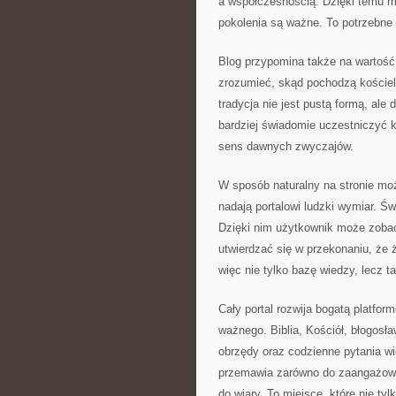
a współczesnością. Dzięki temu m
pokolenia są ważne. To potrzebne 
Blog przypomina także na wartość 
zrozumieć, skąd pochodzą kościeln
tradycja nie jest pustą formą, al
bardziej świadomie uczestniczyć k
sens dawnych zwyczajów.
W sposób naturalny na stronie mo
nadają portalowi ludzki wymiar. Ś
Dzięki nim użytkownik może zoba
utwierdzać się w przekonaniu, że
więc nie tylko bazę wiedzy, lecz 
Cały portal rozwija bogatą platfo
ważnego. Biblia, Kościół, błogosław
obrzędy oraz codzienne pytania wi
przemawia zarówno do zaangażowany
do wiary. To miejsce, które nie tylk