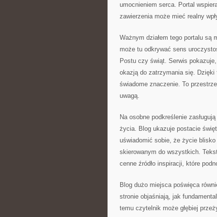
umocnieniem serca. Portal wspiera
zawierzenia może mieć realny wpł
Ważnym działem tego portalu są m
może tu odkrywać sens uroczystoś
Postu czy świąt. Serwis pokazuje, 
okazją do zatrzymania się. Dzięk
świadome znaczenie. To przestrzeń
uwagą.
Na osobne podkreślenie zasługują 
życia. Blog ukazuje postacie świ
uświadomić sobie, że życie blisk
skierowanym do wszystkich. Teksty
cenne źródło inspiracji, które pod
Blog dużo miejsca poświęca równ
stronie objaśniają, jak fundament
temu czytelnik może głębiej prze