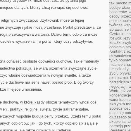
łodszy użytkownik może dostrzec, że pytania jego
tak mocno ro
miejsce dla tych, którzy chcą rozwijać się duchowo.
buduje własn
bohaterów, w
osoby przec
religijnych zwyczajów. Użytkownik może tu lepiej
sobie zupełn
twórcza wsp
e zwyczaje i jakie niosą przesłanie. Portal przedstawia, że
sprawia, że 
Czytanie ma
e drogą przekazywania wartości. Dzięki temu odbiorca może
rozwoju języ
ościelne wydarzenia. To portal, który uczy odczytywać
książki zwykl
dobierają sł
Kontakt z r
słownictwem 
tylko popraw
żna odnaleźć osobiste opowieści duchowe. Takie materiały
niuanse zna
wiadectwa pokazują, że wiara przemienia zwyczajne życie.
i młodzieży, 
życiu prywa
czyć własne doświadczenia w nowym świetle, a także
skutecznie. 
narzędziem 
 życie duchowe ma sens nawet pośród prób. Blog tworzy
negocjacji, t
także miejsce umocnienia.
Warto też z
koncentracj
warunkach ci
rmę duchową, w której każdy obszar tematyczny wnosi coś
skrzynka mai
społecznośc
ieni, praktyki religijne, święta, życie sakramentalne,
staje się co
erzących wspólnie budują pełny przekaz. Dzięki temu portal
dłuższego t
skupienia, c
ch odbiorców, jak i do tych, którzy dopiero zbliżają się
narracją prze
o inspiruje, ale także prowadzi ku refleksji.
Regularna le