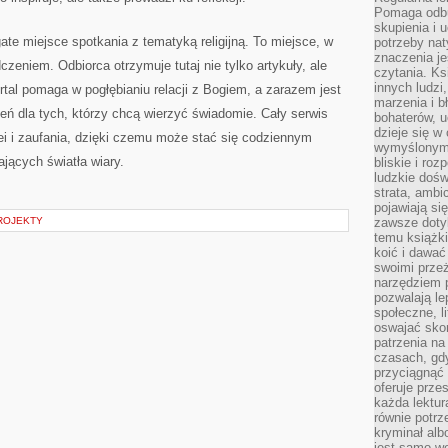
Pomaga odb
skupienia i 
ate miejsce spotkania z tematyką religijną. To miejsce, w
potrzeby na
znaczenia j
zeniem. Odbiorca otrzymuje tutaj nie tylko artykuły, ale
czytania. Ks
innych ludzi
rtal pomaga w pogłębianiu relacji z Bogiem, a zarazem jest
marzenia i b
zeń dla tych, którzy chcą wierzyć świadomie. Cały serwis
bohaterów, u
dzieje się w
ei i zaufania, dzięki czemu może stać się codziennym
wymyślonym 
jących światła wiary.
bliskie i ro
ludzkie dośw
strata, ambi
pojawiają si
PROJEKTY
zawsze dotyk
temu książki
koić i dawać
swoimi prze
narzędziem 
pozwalają le
społeczne, 
oswajać sko
patrzenia na
czasach, gdy
przyciągnąć 
oferuje prze
każda lektur
równie potrz
kryminał alb
jest samo we