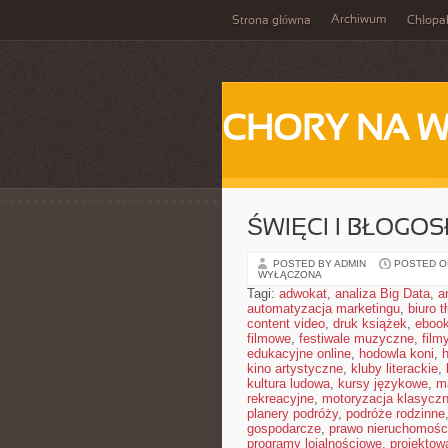
Archiwum
Strona główna
Chłopa
CHORY NA 
ŚWIĘCI I BŁOGOS
POSTED BY ADMIN
POSTED ON
WYŁĄCZONA
Tagi:
adwokat
,
analiza Big Data
,
a
automatyzacja marketingu
,
biuro 
content video
,
druk książek
,
ebook
filmowe
,
festiwale muzyczne
,
film
edukacyjne online
,
hodowla koni
,
h
kino artystyczne
,
kluby literackie
,
kultura ludowa
,
kursy językowe
,
m
rekreacyjne
,
motoryzacja klasycz
planery podróży
,
podróże rodzinne
gospodarcze
,
prawo nieruchomośc
programy lojalnościowe
,
projektow