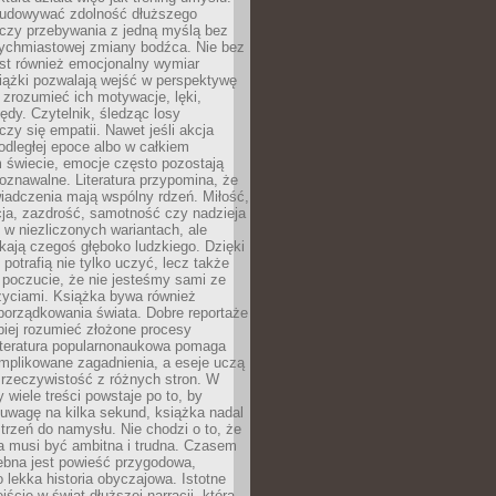
udowywać zdolność dłuższego
uczy przebywania z jedną myślą bez
tychmiastowej zmiany bodźca. Nie bez
est również emocjonalny wymiar
iążki pozwalają wejść w perspektywę
, zrozumieć ich motywacje, lęki,
łędy. Czytelnik, śledząc losy
czy się empatii. Nawet jeśli akcja
 odległej epoce albo w całkiem
świecie, emocje często pozostają
zpoznawalne. Literatura przypomina, że
iadczenia mają wspólny rdzeń. Miłość,
cja, zazdrość, samotność czy nadzieja
ę w niezliczonych wariantach, ale
ają czegoś głęboko ludzkiego. Dzięki
 potrafią nie tylko uczyć, lecz także
 poczucie, że nie jesteśmy sami ze
życiami. Książka bywa również
porządkowania świata. Dobre reportaże
piej rozumieć złożone procesy
literatura popularnonaukowa pomaga
mplikowane zagadnienia, a eseje uczą
 rzeczywistość z różnych stron. W
 wiele treści powstaje po to, by
uwagę na kilka sekund, książka nadal
strzeń do namysłu. Nie chodzi o to, że
a musi być ambitna i trudna. Czasem
ebna jest powieść przygodowa,
o lekka historia obyczajowa. Istotne
jście w świat dłuższej narracji, która