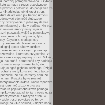
raz bardziej pofragmentowana. Czytanie
ekstu wymaga czegoś przeciwnego:
ierpliwości i gotowości do podążania za
z kilkadziesiąt lub kilkaset stron.
ktura działa więc jak trening umysłu.
udowywać zdolność dłuższego
uczy przebywania z jedną myślą bez
tychmiastowej zmiany bodźca. Nie bez
est również emocjonalny wymiar
iążki pozwalają wejść w perspektywę
, zrozumieć ich motywacje, lęki,
łędy. Czytelnik, śledząc losy
czy się empatii. Nawet jeśli akcja
 odległej epoce albo w całkiem
świecie, emocje często pozostają
zpoznawalne. Literatura przypomina, że
iadczenia mają wspólny rdzeń. Miłość,
cja, zazdrość, samotność czy nadzieja
ę w niezliczonych wariantach, ale
ają czegoś głęboko ludzkiego. Dzięki
 potrafią nie tylko uczyć, lecz także
 poczucie, że nie jesteśmy sami ze
życiami. Książka bywa również
porządkowania świata. Dobre reportaże
piej rozumieć złożone procesy
literatura popularnonaukowa pomaga
mplikowane zagadnienia, a eseje uczą
 rzeczywistość z różnych stron. W
 wiele treści powstaje po to, by
uwagę na kilka sekund, książka nadal