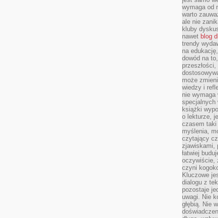
wymaga od na
warto zauważ
ale nie zanik
kluby dyskus
nawet
blog d
trendy wydaw
na edukację,
dowód na to,
przeszłości,
dostosowywa
może zmienia
wiedzy i refl
nie wymaga 
specjalnych
książki wypo
o lekturze, 
czasem taki
myślenia, m
czytający cz
zjawiskami, p
łatwiej budu
oczywiście, 
czyni kogok
Kluczowe je
dialogu z te
pozostaje je
uwagi. Nie k
głębią. Nie 
doświadczeni