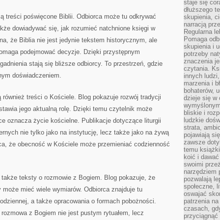
staje się co
dłuższego t
 treści poświęcone Biblii. Odbiorca może tu odkrywać
skupienia, c
narracją prze
kże dowiadywać się, jak rozumieć natchnione księgi w
Regularna le
Pomaga odb
, że Biblia nie jest jedynie tekstem historycznym, ale
skupienia i 
omaga podejmować decyzje. Dzięki przystępnym
potrzeby na
znaczenia j
adnienia stają się bliższe odbiorcy. To przestrzeń, gdzie
czytania. Ks
ennym doświadczeniem.
innych ludzi
marzenia i b
bohaterów, u
również treści o Kościele. Blog pokazuje rozwój tradycji
dzieje się w
wymyślonym 
stawia jego aktualną rolę. Dzięki temu czytelnik może
bliskie i ro
ludzkie dośw
e oznacza życie kościelne. Publikacje dotyczące liturgii
strata, ambi
ernych nie tylko jako na instytucję, lecz także jako na żywą
pojawiają si
zawsze dotyk
ęca, że obecność w Kościele może przemieniać codzienność
temu książki
koić i dawać
swoimi prze
narzędziem 
także teksty o rozmowie z Bogiem. Blog pokazuje, że
pozwalają le
społeczne, 
y może mieć wiele wymiarów. Odbiorca znajduje tu
oswajać sko
odziennej, a także opracowania o formach pobożności.
patrzenia na
czasach, gdy
e rozmowa z Bogiem nie jest pustym rytuałem, lecz
przyciągnąć 