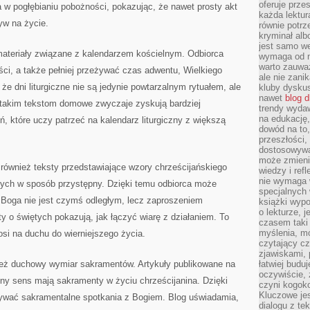
oferuje prze
 w pogłębianiu pobożności, pokazując, że nawet prosty akt
każda lektur
yw na życie.
równie potrz
kryminał alb
jest samo we
ateriały związane z kalendarzem kościelnym. Odbiorca
wymaga od na
warto zauważ
ci, a także pełniej przeżywać czas adwentu, Wielkiego
ale nie zanik
że dni liturgiczne nie są jedynie powtarzalnym rytuałem, ale
kluby dyskus
nawet
blog d
i takim tekstom domowe zwyczaje zyskują bardziej
trendy wydaw
na edukację,
, które uczy patrzeć na kalendarz liturgiczny z większą
dowód na to,
przeszłości,
dostosowywa
może zmienia
również teksty przedstawiające wzory chrześcijańskiego
wiedzy i refl
nie wymaga 
ętych w sposób przystępny. Dzięki temu odbiorca może
specjalnych
o Boga nie jest czymś odległym, lecz zaproszeniem
książki wypo
o lekturze, 
 o świętych pokazują, jak łączyć wiarę z działaniem. To
czasem taki
myślenia, m
nosi na duchu do wierniejszego życia.
czytający cz
zjawiskami, p
ież duchowy wymiar sakramentów. Artykuły publikowane na
łatwiej budu
oczywiście, 
alny sens mają sakramenty w życiu chrześcijanina. Dzięki
czyni kogok
Kluczowe je
żywać sakramentalne spotkania z Bogiem. Blog uświadamia,
dialogu z te