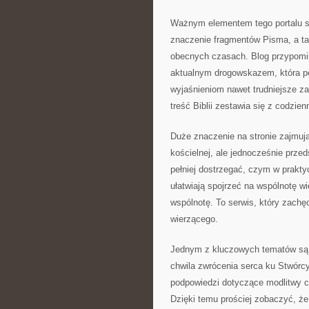
Ważnym elementem tego portalu są
znaczenie fragmentów Pisma, a ta
obecnych czasach. Blog przypomina
aktualnym drogowskazem, która p
wyjaśnieniom nawet trudniejsze zag
treść Biblii zestawia się z codzi
Duże znaczenie na stronie zajmują 
kościelnej, ale jednocześnie przed
pełniej dostrzegać, czym w praktyc
ułatwiają spojrzeć na wspólnotę wi
wspólnotę. To serwis, który zach
wierzącego.
Jednym z kluczowych tematów są 
chwila zwrócenia serca ku Stwórc
podpowiedzi dotyczące modlitwy c
Dzięki temu prościej zobaczyć, ż