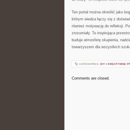
Ten portal można określić jako bog
którym wiedza łączy się z doświadc
również motywację do refleksji. Po
zrozumiały. To inspirująca przestr
buduje atmosferę skupienia, nadzi
towarzyszem dla wszystkich szuka
CATEGORIES:
DIY I KREATYWNE 
Comments are closed.