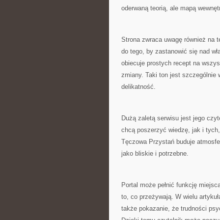
oderwaną teorią, ale mapą wewnę
Strona zwraca uwagę również na te
do tego, by zastanowić się nad 
obiecuje prostych recept na wszy
zmiany. Taki ton jest szczególnie
delikatność.
Dużą zaletą serwisu jest jego czy
chcą poszerzyć wiedzę, jak i tych
Tęczowa Przystań buduje atmosferę
jako bliskie i potrzebne.
Portal może pełnić funkcję miejsc
to, co przeżywają. W wielu artykuł
także pokazanie, że trudności psy