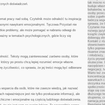
tak mocno ro
trznych doświadczeń.
buduje własn
bohaterów, w
osoby przec
sobie zupełn
mat pracy nad sobą. Czytelnik może odnaleźć tu inspirację
twórcza wsp
sprawia, że 
własnymi nawykami emocjonalnymi. Tęczowa Przystań nie
Czytanie ma
stkie problemy, ale może pomagać w nabraniu odwagi do
rozwoju języ
książki zwykl
 ważny w tematach psychologicznych, gdzie liczy się
dobierają sł
Kontakt z r
słownictwem 
tylko popraw
niuanse zna
i młodzieży, 
telność. Teksty mogą zainteresować zarówno osoby, które
życiu prywa
, którzy po prostu chcą lepiej rozumieć emocje własne.
skutecznie. 
narzędziem 
 życzliwości, co sprawia, że jej treści mogą być odbierane
negocjacji, t
Warto też z
koncentracj
warunkach ci
skrzynka mai
społecznośc
a wsparcia dla osób, które nie zawsze wiedzą, jak nazwać
staje się co
ach najważniejsze jest nie tylko przekazanie informacji, ale
dłuższego t
skupienia, c
chiczne i emocjonalne są częścią ludzkiego doświadczenia.
narracją prze
Regularna le