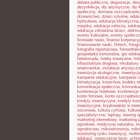
debata publiczna
,
degustacje
,
des
dezynfekcja
,
diy artystyczne
,
diy 
społeczny
,
domowe oszczędzanie
drzewnictwo
,
dzieci szkolne
,
eduka
hybrydowa
,
edukacja klimatyczna
miejska
,
edukacja rolnicza
,
edukac
edukacja zdrowotna dzieci
,
elektr
eventy kulturalne
,
eventy społecz
festiwale nauki
,
finanse korporacy
finansowanie nauki
,
fintech
,
fotogr
fotografia reportażowa
,
fotowoltaik
gospodarka komunalna
,
gry eduka
hebdomada
,
hobby kreatywne
,
hob
infrastruktura drogowa
,
inkubatory
wnętrzarskie
,
instalacje artystycz
inwestycje ekologiczne
,
inwestycj
kampanie edukacyjne
,
kampanie s
klimatyzacja
,
know-how
,
kodeks e
komunikacja społeczna
,
komunikac
konferencje hotelowe
,
konferencje
konto firmowe
,
konto oszczędnoś
kredyty inwestycyjne
,
kredyty ko
inwestycyjne
,
kryptowaluty w inwe
sezonowa
,
kultura cyfrowa
,
kultur
specjalistyczne
,
laptopy
,
leasing o
marketing internetowy
,
marketing p
ogrodowe
,
medycyna naturalna
,
me
ogrodnictwo
,
mikroekonomia
,
mikr
monitoring rynku inwestycji
,
multi
edukacji
,
nowoczesne biuro
,
ochr