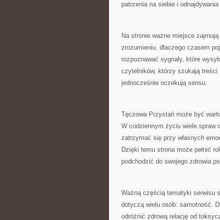
patrzenia na siebie i odnajdywania
Na stronie ważne miejsce zajmują
zrozumieniu, dlaczego czasem pojaw
rozpoznawać sygnały, które wysyła
czytelników, którzy szukają treśc
jednocześnie oczekują sensu.
Tęczowa Przystań może być wartośc
W codziennym życiu wiele spraw d
zatrzymać się przy własnych emoc
Dzięki temu strona może pełnić ro
podchodzić do swojego zdrowia p
Ważną częścią tematyki serwisu s
dotyczą wielu osób: samotność. Dz
odróżnić zdrową relację od toksycz