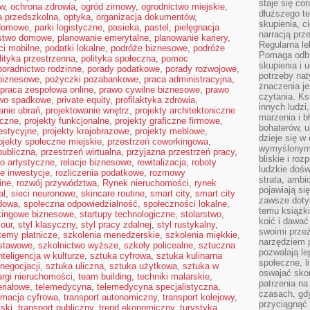
staje się co
ów
,
ochrona zdrowia
,
ogród zimowy
,
ogrodnictwo miejskie
,
dłuższego t
a przedszkolna
,
optyka
,
organizacja dokumentów
,
skupienia, c
domowe
,
parki logistyczne
,
pasieka
,
pastel
,
pielęgnacja
narracją prze
stwo domowe
,
planowanie emerytalne
,
planowanie kariery
,
Regularna le
ci mobilne
,
podatki lokalne
,
podróże biznesowe
,
podróże
Pomaga odb
lityka przestrzenna
,
polityka społeczna
,
pomoc
skupienia i 
poradnictwo rodzinne
,
porady podatkowe
,
porady rozwojowe
,
potrzeby na
biznesowe
,
pożyczki pozabankowe
,
praca administracyjna
,
znaczenia j
praca zespołowa online
,
prawo cywilne biznesowe
,
prawo
czytania. Ks
wo spadkowe
,
private equity
,
profilaktyka zdrowia
,
innych ludzi
anie ubrań
,
projektowanie wnętrz
,
projekty architektoniczne
marzenia i b
eczne
,
projekty funkcjonalne
,
projekty graficzne firmowe
,
bohaterów, u
estycyjne
,
projekty krajobrazowe
,
projekty meblowe
,
dzieje się w
ojekty społeczne miejskie
,
przestrzeń coworkingowa
,
wymyślonym 
publiczna
,
przestrzeń wirtualna
,
przyjazna przestrzeń pracy
,
bliskie i ro
ło artystyczne
,
relacje biznesowe
,
rewitalizacja
,
roboty
ludzkie dośw
e inwestycje
,
rozliczenia podatkowe
,
rozmowy
strata, ambi
ine
,
rozwój przywództwa
,
Rynek nieruchomości
,
rynek
pojawiają si
al
,
sieci neuronowe
,
skincare routine
,
smart city
,
smart city
zawsze dotyk
dowa
,
społeczna odpowiedzialność
,
społeczności lokalne
,
temu książki
kingowe biznesowe
,
startupy technologiczne
,
stolarstwo
,
koić i dawać
mour
,
styl klasyczny
,
styl pracy zdalnej
,
styl rustykalny
,
swoimi prze
temy płatnicze
,
szkolenia menedżerskie
,
szkolenia miękkie
,
narzędziem 
dstawowe
,
szkolnictwo wyższe
,
szkoły policealne
,
sztuczna
pozwalają le
nteligencja w kulturze
,
sztuka cyfrowa
,
sztuka kulinarna
społeczne, 
negocjacji
,
sztuka uliczna
,
sztuka użytkowa
,
sztuka w
oswajać sko
argi nieruchomości
,
team building
,
techniki malarskie
,
patrzenia na
eriałowe
,
telemedycyna
,
telemedycyna specjalistyczna
,
czasach, gdy
rmacja cyfrowa
,
transport autonomiczny
,
transport kolejowy
,
przyciągnąć 
jski
,
transport publiczny
,
trend ekonomiczny
,
turystyka