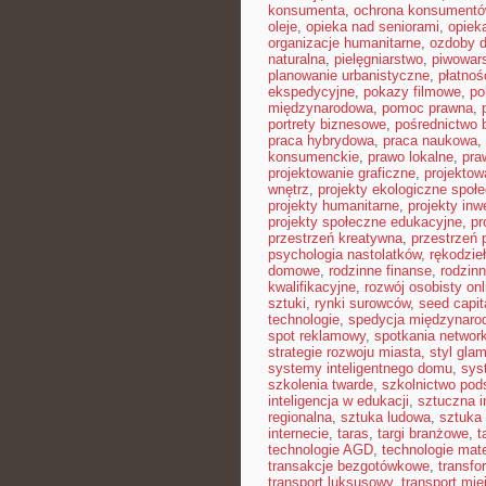
konsumenta
,
ochrona konsument
oleje
,
opieka nad seniorami
,
opiek
organizacje humanitarne
,
ozdoby 
naturalna
,
pielęgniarstwo
,
piwowar
planowanie urbanistyczne
,
płatnoś
ekspedycyjne
,
pokazy filmowe
,
po
międzynarodowa
,
pomoc prawna
,
portrety biznesowe
,
pośrednictwo 
praca hybrydowa
,
praca naukowa
,
konsumenckie
,
prawo lokalne
,
pra
projektowanie graficzne
,
projektow
wnętrz
,
projekty ekologiczne społ
projekty humanitarne
,
projekty inw
projekty społeczne edukacyjne
,
pr
przestrzeń kreatywna
,
przestrzeń 
psychologia nastolatków
,
rękodzie
domowe
,
rodzinne finanse
,
rodzinn
kwalifikacyjne
,
rozwój osobisty onl
sztuki
,
rynki surowców
,
seed capit
technologie
,
spedycja międzynaro
spot reklamowy
,
spotkania networ
strategie rozwoju miasta
,
styl gla
systemy inteligentnego domu
,
sys
szkolenia twarde
,
szkolnictwo po
inteligencja w edukacji
,
sztuczna i
regionalna
,
sztuka ludowa
,
sztuka 
internecie
,
taras
,
targi branżowe
,
t
technologie AGD
,
technologie mat
transakcje bezgotówkowe
,
transfo
transport luksusowy
,
transport mie