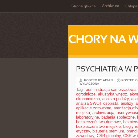
Archiwum
Strona główna
Chłopa
CHORY NA 
PSYCHIATRIA W 
POSTED BY ADMIN
POSTED ON
WYŁĄCZONA
Tagi:
administracja samorządowa
,
ogrodnicze
,
akustyka wnętrz
,
akwa
ekonomiczna
,
analiza podaży
,
ana
analiza SWOT osobista
,
analizy l
aplikacje zdrowotne
,
aranżacja ośw
miejska
,
archiwizacja
,
asertywnoś
laboratoryjne
,
badania społeczne
,
bezpieczeństwo domowe
,
bezpiec
bezpieczeństwo miejskie
,
biegły r
etyczny
,
biżuteria premium
,
brandi
zawodowy
,
CSR globalny
,
CSR w b