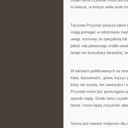
Dzięki temu czytelnik może poczu
w świecie, w którym wiele osób mie
Tęczowa Przystań porusza także t
mogą pomagać w odróżnianiu zwykł
uwagi, rozmowy ze specjalistą lu
pełnić rolę pierwszego źródła wied
terapii ani konsultacji lekarskiej,
W tekstach publikowanych na stroni
fobie, bezsenność, gniew, kryzys 
który nie ocenia, nie zawstydza i
Przystań może być postrzegana ja
sposób ciepły. Dzięki temu czyteln
temat i może lepiej zrozumieć wła
Strona jest również miejscem dla 