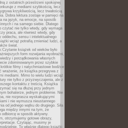
dną z ostatnich przestrzeni spokojnej
onkuruje z mediami szybkością, lecz
wygrywa krzykliwością, lecz trwałością
a. Dobra lektura zostaje w pamięci na
a na język, na emocje, na sposób
 innych i na samego siebie. Dlatego
o czytać nie tylko wtedy, gdy wymaga
czy praca, ale również wtedy, gdy
 oddechu, sensu i intelektualnego
iążki wciąż potrafią zmieniać ludzi, a
także świat.
k:Czytanie książek od wieków było
ażniejszych form rozwijania wyobraźni,
wiedzy i porządkowania własnych
iecie zdominowanym przez szybkie
krótkie filmy i natychmiastowe bodźce
ć wrażenie, że książka przegrywa z
i mediami. Mimo to wielu ludzi wciąż
tury nie tylko z przyzwyczajenia, ale z
bszego kontaktu z treścią. Książka
zymać się na dłużej przy jednym
nym bohaterze, jednym problemie. Nie
pa, nie rozprasza wyskakującymi
iami i nie wymusza nieustannego
ia od jednego wątku do drugiego. Siła
ega między innymi na tym, że
o odbiorcę w sposób aktywny.
lm, otrzymujemy gotowe obrazy,
terpretacje. Czytając, musimy je
odzielnie. To właśnie dlatego książki