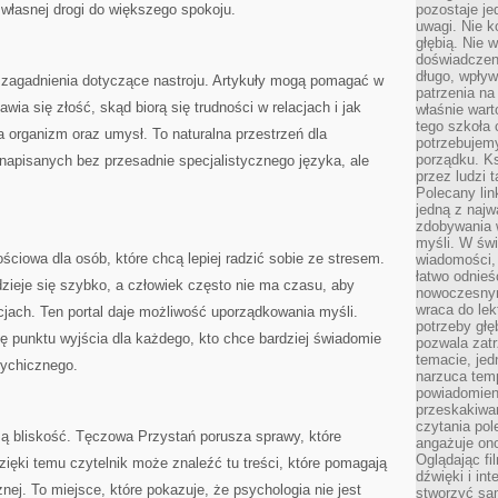
 własnej drogi do większego spokoju.
pozostaje je
uwagi. Nie k
głębią. Nie 
doświadczeni
długo, wpływ
 zagadnienia dotyczące nastroju. Artykuły mogą pomagać w
patrzenia na
ia się złość, skąd biorą się trudności w relacjach i jak
właśnie wart
tego szkoła 
 organizm oraz umysł. To naturalna przestrzeń dla
potrzebujemy
porządku. Ks
i napisanych bez przesadnie specjalistycznego języka, ale
przez ludzi 
Polecany lin
jedną z najw
zdobywania 
myśli. W św
iowa dla osób, które chcą lepiej radzić sobie ze stresem.
wiadomości, 
łatwo odnieś
zieje się szybko, a człowiek często nie ma czasu, aby
nowoczesnym
wraca do lek
jach. Ten portal daje możliwość uporządkowania myśli.
potrzeby głę
lę punktu wyjścia dla każdego, kto chce bardziej świadomie
pozwala zatr
temacie, jed
sychicznego.
narzuca tem
powiadomien
przeskakiwan
czytania pol
ą bliskość. Tęczowa Przystań porusza sprawy, które
angażuje on
Oglądając fi
ięki temu czytelnik może znaleźć tu treści, które pomagają
dźwięki i in
nej. To miejsce, które pokazuje, że psychologia nie jest
stworzyć sam