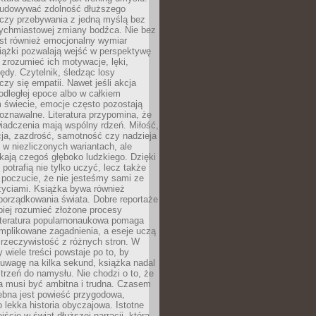
udowywać zdolność dłuższego
uczy przebywania z jedną myślą bez
tychmiastowej zmiany bodźca. Nie bez
est również emocjonalny wymiar
iążki pozwalają wejść w perspektywę
, zrozumieć ich motywacje, lęki,
łędy. Czytelnik, śledząc losy
czy się empatii. Nawet jeśli akcja
 odległej epoce albo w całkiem
świecie, emocje często pozostają
zpoznawalne. Literatura przypomina, że
iadczenia mają wspólny rdzeń. Miłość,
cja, zazdrość, samotność czy nadzieja
ę w niezliczonych wariantach, ale
ają czegoś głęboko ludzkiego. Dzięki
 potrafią nie tylko uczyć, lecz także
 poczucie, że nie jesteśmy sami ze
życiami. Książka bywa również
porządkowania świata. Dobre reportaże
piej rozumieć złożone procesy
literatura popularnonaukowa pomaga
mplikowane zagadnienia, a eseje uczą
 rzeczywistość z różnych stron. W
 wiele treści powstaje po to, by
uwagę na kilka sekund, książka nadal
strzeń do namysłu. Nie chodzi o to, że
a musi być ambitna i trudna. Czasem
ebna jest powieść przygodowa,
o lekka historia obyczajowa. Istotne
jście w świat dłuższej narracji, która