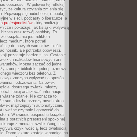
s obecności. W połowie tej refleksji
yć, że kultura czytania zmienia się,
a. Pojawiają się audiobooki, e-booki,
yjne w sieci, podcasty o literaturze, a
la profesjonalistów
który analizuje
nicze i pokazuje, jak książki wpływają
 biznes oraz rozwój osobisty. To
 że książka nie jest reliktem
 lecz medium, które potrafi
ć się do nowych warunków. Treść
ć nośnik, ale potrzeba opowieści,
eksji pozostaje bardzo silna. Czytanie
wielkich nakładów finansowych ani
 warunków. Można zacząć od jednej
życzonej z biblioteki, jednej rozmowy
jednego wieczoru bez telefonu. Z
 nawyk zaczyna wpływać na sposób
ówienia i odczuwania. Człowiek
ęściej dostrzega związki między
otrafi lepiej analizować informacje i
je własne zdanie. Nie oznacza to
że sama liczba przeczytanych stron
olwiek mądrzejszym automatycznie.
st uważne czytanie i gotowość do
kstem. W świecie pośpiechu książka
dną z ostatnich przestrzeni spokojnej
onkuruje z mediami szybkością, lecz
wygrywa krzykliwością, lecz trwałością
a. Dobra lektura zostaje w pamięci na