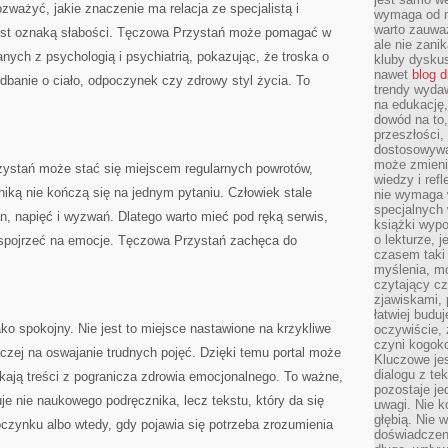
rozważyć, jakie znaczenie ma relacja ze specjalistą i
wymaga od na
warto zauważ
jest oznaką słabości. Tęczowa Przystań może pomagać w
ale nie zanik
ych z psychologią i psychiatrią, pokazując, że troska o
kluby dyskus
nawet
blog d
dbanie o ciało, odpoczynek czy zdrowy styl życia. To
trendy wydaw
na edukację,
dowód na to,
przeszłości,
dostosowywa
może zmienia
zystań może stać się miejscem regularnych powrotów,
wiedzy i refl
iką nie kończą się na jednym pytaniu. Człowiek stale
nie wymaga 
specjalnych
, napięć i wyzwań. Dlatego warto mieć pod ręką serwis,
książki wypo
o lekturze, 
spojrzeć na emocje. Tęczowa Przystań zachęca do
czasem taki
myślenia, m
czytający cz
zjawiskami, p
łatwiej budu
ko spokojny. Nie jest to miejsce nastawione na krzykliwe
oczywiście, 
czyni kogok
aczej na oswajanie trudnych pojęć. Dzięki temu portal może
Kluczowe je
dialogu z te
ukają treści z pogranicza zdrowia emocjonalnego. To ważne,
pozostaje je
je nie naukowego podręcznika, lecz tekstu, który da się
uwagi. Nie k
głębią. Nie 
oczynku albo wtedy, gdy pojawia się potrzeba zrozumienia
doświadczeni