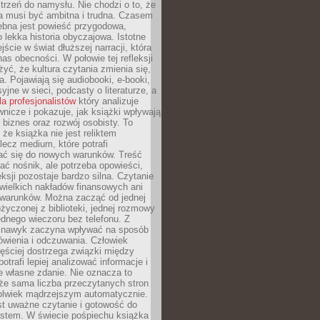
strzeń do namysłu. Nie chodzi o to, że
a musi być ambitna i trudna. Czasem
ebna jest powieść przygodowa,
o lekka historia obyczajowa. Istotne
jście w świat dłuższej narracji, która
s obecności. W połowie tej refleksji
yć, że kultura czytania zmienia się,
a. Pojawiają się audiobooki, e-booki,
yjne w sieci, podcasty o literaturze, a
la profesjonalistów
który analizuje
nicze i pokazuje, jak książki wpływają
 biznes oraz rozwój osobisty. To
 że książka nie jest reliktem
 lecz medium, które potrafi
ć się do nowych warunków. Treść
ć nośnik, ale potrzeba opowieści,
eksji pozostaje bardzo silna. Czytanie
wielkich nakładów finansowych ani
 warunków. Można zacząć od jednej
życzonej z biblioteki, jednej rozmowy
jednego wieczoru bez telefonu. Z
 nawyk zaczyna wpływać na sposób
ówienia i odczuwania. Człowiek
ęściej dostrzega związki między
otrafi lepiej analizować informacje i
je własne zdanie. Nie oznacza to
że sama liczba przeczytanych stron
olwiek mądrzejszym automatycznie.
st uważne czytanie i gotowość do
kstem. W świecie pośpiechu książka