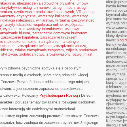
oferuje prze
nikacyjne
,
ubezpieczenia zdrowotne prywatne
,
umowy
każda lektur
 charytatywne
,
usługi chmurowe
,
usługi fintech
,
usługi
równie potrz
premium
,
użytkowanie produktów finansowych
,
VR gaming
,
kryminał alb
warsztaty artystyczne
,
warsztaty kulinarne
,
warsztaty
jest samo we
indykacja należności
,
winiarstwo
,
wirtualna rzeczywistość
,
wymaga od na
gi
,
wizyty lekarskie
,
współpraca online
,
współpraca
warto zauważ
e
,
wynajem biur
,
wystawy interaktywne
,
wystawy
ale nie zanik
arządzanie biurem
,
zarządzanie domowym budżetem
,
kluby dyskus
,
zarządzanie kapitałem
,
zarządzanie kryzysem
,
nawet
blog d
nie makroekonomiczne
,
zarządzanie marketingiem
,
trendy wydaw
e stresem
,
zarządzanie twórcze
,
zarządzanie wiedzą
,
na edukację,
ubliczne
,
zdalne zarządzanie zespołem
,
zdjęcia produktowe
,
dowód na to,
 styl życia
,
ziołolecznictwo
,
zrównoważony rozwój miast
,
przeszłości,
dostosowywa
może zmienia
órym zdrowie psychiczne spotyka się z osobistymi
wiedzy i refl
nie wymaga 
worzona z myślą o osobach, które chcą odnaleźć więcej
specjalnych
Tęczowa Przystań dobrze oddaje klimat tego miejsca,
książki wypo
o lekturze, 
ństwem, a jednocześnie zaprasza do poszukiwania
czasem taki
ę w człowieku. Polecamy
Psychoterapia i Rozwój
i Dzieci i
myślenia, m
czytający cz
harakter i porusza tematy związane z rozwojem osobistym.
zjawiskami, p
łatwiej budu
które interesują się codziennymi trudnościami
oczywiście, 
ych, którzy dopiero zaczynają poznawać ten obszar. Tęczowa
czyni kogok
Kluczowe je
powiedzi, lecz zachęca do zadawania pytań, uważniejszego
dialogu z te