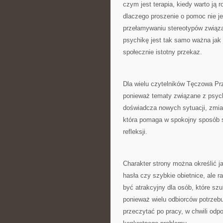
czym jest terapia, kiedy warto ją 
dlaczego proszenie o pomoc nie 
przełamywaniu stereotypów związan
psychikę jest tak samo ważna jak 
społecznie istotny przekaz.
Dla wielu czytelników Tęczowa Pr
ponieważ tematy związane z psych
doświadcza nowych sytuacji, zmian
która pomaga w spokojny sposób 
refleksji.
Charakter strony można określić ja
hasła czy szybkie obietnice, ale r
być atrakcyjny dla osób, które sz
ponieważ wielu odbiorców potrzebu
przeczytać po pracy, w chwili odp