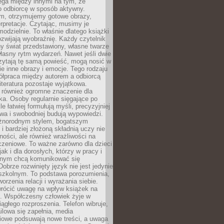
ega między innymi na tym, że
o odbiorcę w sposób aktywny.
lm, otrzymujemy gotowe obrazy,
terpretacje. Czytając, musimy je
odzielnie. To właśnie dlatego książki
zwijają wyobraźnię. Każdy czytelnik
y świat przedstawiony, własne twarze
łasny rytm wydarzeń. Nawet jeśli dwie
zytają tę samą powieść, mogą nosić w
ie inne obrazy i emocje. Tego rodzaju
ółpraca między autorem a odbiorcą
literatura pozostaje wyjątkowa.
 również ogromne znaczenie dla
ka. Osoby regularnie sięgające po
e łatwiej formułują myśli, precyzyjniej
owa i swobodniej budują wypowiedzi.
óżnorodnym stylem, bogatszym
i bardziej złożoną składnią uczy nie
ności, ale również wrażliwości na
czeniowe. To ważne zarówno dla dzieci
jak i dla dorosłych, którzy w pracy i
tnym chcą komunikować się
Dobrze rozwinięty język nie jest jedynie
szkolnym. To podstawa porozumienia,
worzenia relacji i wyrażania siebie.
wrócić uwagę na wpływ książek na
ę. Współczesny człowiek żyje w
ągłego rozproszenia. Telefon wibruje,
lowa się zapełnia, media
iowe podsuwają nowe treści, a uwaga