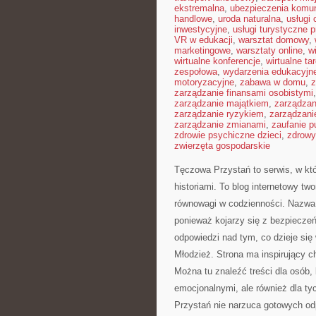
ekstremalna
,
ubezpieczenia komu
handlowe
,
uroda naturalna
,
usługi
inwestycyjne
,
usługi turystyczne 
VR w edukacji
,
warsztat domowy
,
marketingowe
,
warsztaty online
,
w
wirtualne konferencje
,
wirtualne tar
zespołowa
,
wydarzenia edukacyjn
motoryzacyjne
,
zabawa w domu
,
z
zarządzanie finansami osobistymi
zarządzanie majątkiem
,
zarządza
zarządzanie ryzykiem
,
zarządzani
zarządzanie zmianami
,
zaufanie p
zdrowie psychiczne dzieci
,
zdrowy
zwierzęta gospodarskie
Tęczowa Przystań to serwis, w kt
historiami. To blog internetowy t
równowagi w codzienności. Nazwa 
ponieważ kojarzy się z bezpiecze
odpowiedzi nad tym, co dzieje si
Młodzież. Strona ma inspirujący c
Można tu znaleźć treści dla osób, 
emocjonalnymi, ale również dla t
Przystań nie narzuca gotowych od