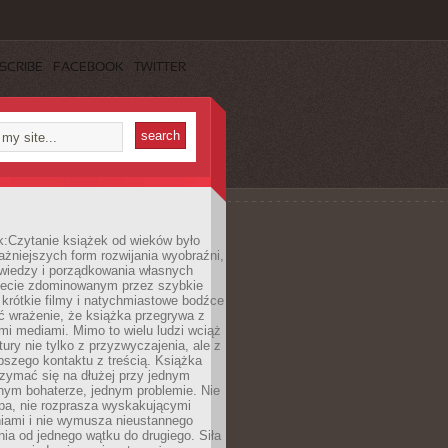
SCRIBE
FACEBOOK
TWITTER
k:Czytanie książek od wieków było
ażniejszych form rozwijania wyobraźni,
wiedzy i porządkowania własnych
iecie zdominowanym przez szybkie
krótkie filmy i natychmiastowe bodźce
ć wrażenie, że książka przegrywa z
i mediami. Mimo to wielu ludzi wciąż
tury nie tylko z przyzwyczajenia, ale z
bszego kontaktu z treścią. Książka
zymać się na dłużej przy jednym
nym bohaterze, jednym problemie. Nie
pa, nie rozprasza wyskakującymi
iami i nie wymusza nieustannego
ia od jednego wątku do drugiego. Siła