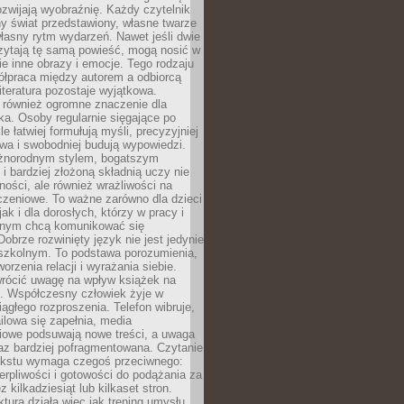
zwijają wyobraźnię. Każdy czytelnik
y świat przedstawiony, własne twarze
łasny rytm wydarzeń. Nawet jeśli dwie
zytają tę samą powieść, mogą nosić w
ie inne obrazy i emocje. Tego rodzaju
ółpraca między autorem a odbiorcą
literatura pozostaje wyjątkowa.
 również ogromne znaczenie dla
ka. Osoby regularnie sięgające po
e łatwiej formułują myśli, precyzyjniej
owa i swobodniej budują wypowiedzi.
óżnorodnym stylem, bogatszym
i bardziej złożoną składnią uczy nie
ności, ale również wrażliwości na
czeniowe. To ważne zarówno dla dzieci
jak i dla dorosłych, którzy w pracy i
tnym chcą komunikować się
Dobrze rozwinięty język nie jest jedynie
szkolnym. To podstawa porozumienia,
worzenia relacji i wyrażania siebie.
wrócić uwagę na wpływ książek na
ę. Współczesny człowiek żyje w
ągłego rozproszenia. Telefon wibruje,
lowa się zapełnia, media
iowe podsuwają nowe treści, a uwaga
raz bardziej pofragmentowana. Czytanie
ekstu wymaga czegoś przeciwnego:
ierpliwości i gotowości do podążania za
z kilkadziesiąt lub kilkaset stron.
ktura działa więc jak trening umysłu.