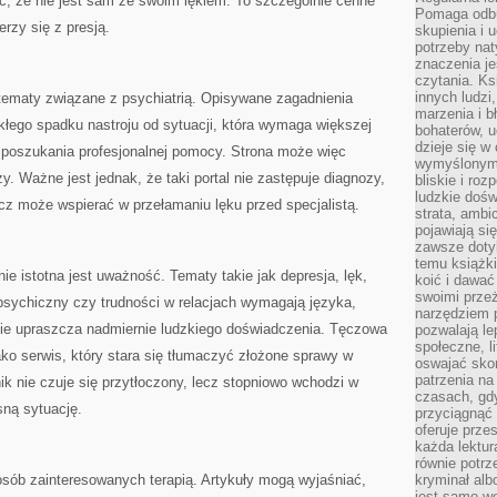
ć, że nie jest sam ze swoim lękiem. To szczególnie cenne
Pomaga odb
rzy się z presją.
skupienia i 
potrzeby na
znaczenia j
czytania. Ks
innych ludzi
ematy związane z psychiatrią. Opisywane zagadnienia
marzenia i b
ego spadku nastroju od sytuacji, która wymaga większej
bohaterów, u
dzieje się w
b poszukania profesjonalnej pomocy. Strona może więc
wymyślonym 
zy. Ważne jest jednak, że taki portal nie zastępuje diagnozy,
bliskie i ro
ludzkie dośw
 lecz może wspierać w przełamaniu lęku przed specjalistą.
strata, ambi
pojawiają si
zawsze dotyk
temu książki
e istotna jest uważność. Tematy takie jak depresja, lęk,
koić i dawać
swoimi prze
psychiczny czy trudności w relacjach wymagają języka,
narzędziem 
 nie upraszcza nadmiernie ludzkiego doświadczenia. Tęczowa
pozwalają le
społeczne, 
ko serwis, który stara się tłumaczyć złożone sprawy w
oswajać sko
patrzenia na
ik nie czuje się przytłoczony, lecz stopniowo wchodzi w
czasach, gdy
sną sytuację.
przyciągnąć 
oferuje prze
każda lektur
równie potrz
osób zainteresowanych terapią. Artykuły mogą wyjaśniać,
kryminał alb
jest samo we