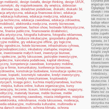
czytania pol
ign meblarski
,
design światła
,
design thinking
,
design UI/UX
,
angażuje on
kosmetyki
,
diy majsterkowanie
,
diy wnętrza
,
dobrostan
Oglądając fi
,
domowe spa
,
doradztwo podatkowe
,
drukarki
,
drukarki 3d
,
dźwięki i in
cja artystyczna
,
edukacja finansowa dzieci
,
edukacja
stworzyć sam
,
edukacja kulturowa
,
edukacja medyczna
,
edukacja
tak mocno ro
ja techniczna
,
edukacja zawodowa
,
edukacja zdrowotna
,
buduje własn
omobilność
,
elektronika medyczna
,
eventy biznesowe
,
bohaterów, w
ne
,
eventy sportowe
,
fashion show
,
festiwale folklorystyczne
,
osoby przec
jne
,
finanse publiczne
,
finansowanie działalności
,
sobie zupełn
afia artystyczna
,
fotografia kulinarna
,
fotografia reklamowa
,
twórcza wsp
a materiały
,
fundusze inkubacyjne
,
gospodarka globalna
,
sprawia, że 
cyjne mobilne
,
gry edukacyjne offline
,
gry logiczne
,
Czytanie ma
by ogrodnicze
,
hotele biznesowe
,
infrastruktura cyfrowa
,
rozwoju języ
 przedsiębiorczości
,
inkubatory startupów
,
inspiracje
książki zwykl
ne
,
inwestowanie małych kwot
,
inwestycje biurowe
,
dobierają sł
e społeczne
,
jachty luksusowe
,
jastrzębie inwestycyjne
,
Kontakt z r
połeczne
,
kancelaria podatkowa
,
kapitał obrotowy
,
słownictwem 
tyczny
,
kompetencje zawodowe
,
komputery mobilne
,
tylko popraw
ja w firmie
,
komunikatory
,
konferencje biznesowe
,
niuanse zna
 zdrowotne
,
konstrukcje budowlane
,
konsultacje społeczne
,
i młodzieży, 
ciowe
,
kopiarki
,
kosmetyki naturalne
,
kredyt inwestycyjny
,
życiu prywa
nsumpcyjne
,
kredyty mieszkaniowe
,
kryptowaluty
skutecznie. 
stycjach
,
księga gości
,
kuchnia międzynarodowa
,
kuchnia
narzędziem 
a miejska
,
kultura online
,
kultura organizacyjna
,
kursy
negocjacji, t
peracyjny
,
leczenie
,
liceum
,
lotniska regionalne
,
magazyny
,
Warto też z
olityczny
,
materiały biurowe
,
meble biurowe
,
meble
koncentracj
ntoring
,
mentoring zawodowy
,
miasta inteligentne
,
miejskie
warunkach ci
oelektronika
,
mikrofinanse
,
moda luksusowa
,
moderacja
,
skrzynka mai
media edukacyjne
,
multimedia kulturalne
,
multimedia w
społecznośc
ona danych osobowych
,
ochrona klimatu
,
ochrona