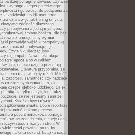
raz bardziej pofragmentowana. Czytanie
ekstu wymaga czegoś przeciwnego:
ierpliwości i gotowości do podążania za
z kilkadziesiąt lub kilkaset stron.
ktura działa więc jak trening umysłu.
udowywać zdolność dłuższego
uczy przebywania z jedną myślą bez
tychmiastowej zmiany bodźca. Nie bez
est również emocjonalny wymiar
iążki pozwalają wejść w perspektywę
, zrozumieć ich motywacje, lęki,
łędy. Czytelnik, śledząc losy
czy się empatii. Nawet jeśli akcja
 odległej epoce albo w całkiem
świecie, emocje często pozostają
zpoznawalne. Literatura przypomina, że
iadczenia mają wspólny rdzeń. Miłość,
cja, zazdrość, samotność czy nadzieja
ę w niezliczonych wariantach, ale
ają czegoś głęboko ludzkiego. Dzięki
 potrafią nie tylko uczyć, lecz także
 poczucie, że nie jesteśmy sami ze
życiami. Książka bywa również
porządkowania świata. Dobre reportaże
piej rozumieć złożone procesy
literatura popularnonaukowa pomaga
mplikowane zagadnienia, a eseje uczą
 rzeczywistość z różnych stron. W
 wiele treści powstaje po to, by
uwagę na kilka sekund, książka nadal