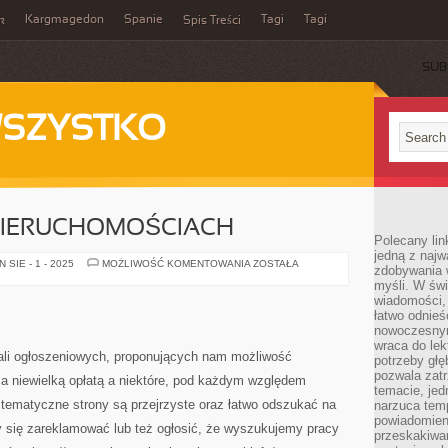
Kargmagedon
Spanie
Tagi
Tagi
k
Spis Treści
SUB
WSZYSTKO
NIERUCHOMOŚCIACH
Polecany lin
jedną z najw
OGŁOSZENIA
SIE - 1 - 2025
MOŻLIWOŚĆ KOMENTOWANIA
ZOSTAŁA
zdobywania 
O
myśli. W św
NIERUCHOMOŚCIACH
wiadomości, 
łatwo odnieś
nowoczesnym
wraca do lek
ali ogłoszeniowych, proponujących nam możliwość
potrzeby głę
pozwala zatr
 niewielką opłatą a niektóre, pod każdym względem
temacie, jed
 tematyczne strony są przejrzyste oraz łatwo odszukać na
narzuca tem
powiadomien
y się zareklamować lub też ogłosić, że wyszukujemy pracy
przeskakiwan