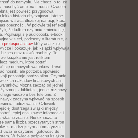
strzeń do namysłu. Nie chodzi o to, że
a musi być ambitna i trudna. Czasem
ebna jest powieść przygodowa,
o lekka historia obyczajowa. Istotne
jście w świat dłuższej narracji, która
s obecności. W połowie tej refleksji
yć, że kultura czytania zmienia się,
a. Pojawiają się audiobooki, e-booki,
yjne w sieci, podcasty o literaturze, a
la profesjonalistów
który analizuje
nicze i pokazuje, jak książki wpływają
 biznes oraz rozwój osobisty. To
 że książka nie jest reliktem
 lecz medium, które potrafi
ć się do nowych warunków. Treść
ć nośnik, ale potrzeba opowieści,
eksji pozostaje bardzo silna. Czytanie
wielkich nakładów finansowych ani
 warunków. Można zacząć od jednej
życzonej z biblioteki, jednej rozmowy
jednego wieczoru bez telefonu. Z
 nawyk zaczyna wpływać na sposób
ówienia i odczuwania. Człowiek
ęściej dostrzega związki między
otrafi lepiej analizować informacje i
je własne zdanie. Nie oznacza to
że sama liczba przeczytanych stron
olwiek mądrzejszym automatycznie.
st uważne czytanie i gotowość do
kstem. W świecie pośpiechu książka