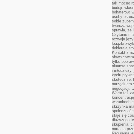
tak mocno ro
buduje własn
bohaterów, w
osoby przec
sobie zupełn
twórcza wsp
sprawia, że 
Czytanie ma
rozwoju języ
książki zwykl
dobierają sł
Kontakt z r
słownictwem 
tylko popraw
niuanse zna
i młodzieży, 
życiu prywa
skutecznie. 
narzędziem 
negocjacji, t
Warto też z
koncentracj
warunkach ci
skrzynka mai
społecznośc
staje się co
dłuższego t
skupienia, c
narracją prze
Regularna le