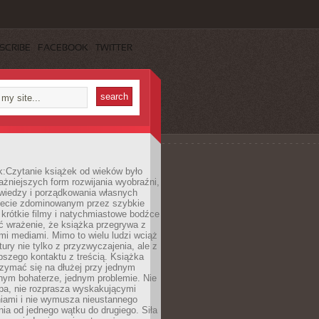
SCRIBE
FACEBOOK
TWITTER
k:Czytanie książek od wieków było
ażniejszych form rozwijania wyobraźni,
wiedzy i porządkowania własnych
iecie zdominowanym przez szybkie
krótkie filmy i natychmiastowe bodźce
ć wrażenie, że książka przegrywa z
i mediami. Mimo to wielu ludzi wciąż
tury nie tylko z przyzwyczajenia, ale z
bszego kontaktu z treścią. Książka
zymać się na dłużej przy jednym
nym bohaterze, jednym problemie. Nie
pa, nie rozprasza wyskakującymi
iami i nie wymusza nieustannego
ia od jednego wątku do drugiego. Siła