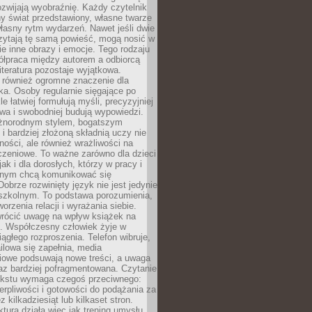
zwijają wyobraźnię. Każdy czytelnik
y świat przedstawiony, własne twarze
łasny rytm wydarzeń. Nawet jeśli dwie
zytają tę samą powieść, mogą nosić w
ie inne obrazy i emocje. Tego rodzaju
ółpraca między autorem a odbiorcą
literatura pozostaje wyjątkowa.
 również ogromne znaczenie dla
ka. Osoby regularnie sięgające po
e łatwiej formułują myśli, precyzyjniej
owa i swobodniej budują wypowiedzi.
óżnorodnym stylem, bogatszym
i bardziej złożoną składnią uczy nie
ności, ale również wrażliwości na
czeniowe. To ważne zarówno dla dzieci
jak i dla dorosłych, którzy w pracy i
tnym chcą komunikować się
Dobrze rozwinięty język nie jest jedynie
szkolnym. To podstawa porozumienia,
worzenia relacji i wyrażania siebie.
wrócić uwagę na wpływ książek na
ę. Współczesny człowiek żyje w
ągłego rozproszenia. Telefon wibruje,
lowa się zapełnia, media
iowe podsuwają nowe treści, a uwaga
raz bardziej pofragmentowana. Czytanie
ekstu wymaga czegoś przeciwnego:
ierpliwości i gotowości do podążania za
z kilkadziesiąt lub kilkaset stron.
ktura działa więc jak trening umysłu.