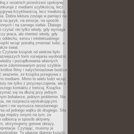
dną z ostatnich przestrzeni spokojnej
onkuruje z mediami szybkością, lecz
wygrywa krzykliwością, lecz trwałością
a. Dobra lektura zostaje w pamięci na
a na język, na emocje, na sposób
 innych i na samego siebie. Dlatego
o czytać nie tylko wtedy, gdy wymaga
czy praca, ale również wtedy, gdy
 oddechu, sensu i intelektualnego
iążki wciąż potrafią zmieniać ludzi, a
także świat.
k:Czytanie książek od wieków było
ażniejszych form rozwijania wyobraźni,
wiedzy i porządkowania własnych
iecie zdominowanym przez szybkie
krótkie filmy i natychmiastowe bodźce
ć wrażenie, że książka przegrywa z
i mediami. Mimo to wielu ludzi wciąż
tury nie tylko z przyzwyczajenia, ale z
bszego kontaktu z treścią. Książka
zymać się na dłużej przy jednym
nym bohaterze, jednym problemie. Nie
pa, nie rozprasza wyskakującymi
iami i nie wymusza nieustannego
ia od jednego wątku do drugiego. Siła
ega między innymi na tym, że
o odbiorcę w sposób aktywny.
lm, otrzymujemy gotowe obrazy,
terpretacje. Czytając, musimy je
odzielnie. To właśnie dlatego książki