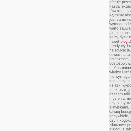
oferuje prze
każda lektur
równie potrz
kryminał alb
jest samo we
wymaga od na
warto zauważ
ale nie zanik
kluby dyskus
nawet
blog d
trendy wydaw
na edukację,
dowód na to,
przeszłości,
dostosowywa
może zmienia
wiedzy i refl
nie wymaga 
specjalnych
książki wypo
o lekturze, 
czasem taki
myślenia, m
czytający cz
zjawiskami, p
łatwiej budu
oczywiście, 
czyni kogok
Kluczowe je
dialogu z te