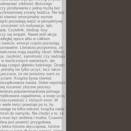
udowywać zdolność dłuższego
uczy przebywania z jedną myślą bez
tychmiastowej zmiany bodźca. Nie bez
est również emocjonalny wymiar
iążki pozwalają wejść w perspektywę
, zrozumieć ich motywacje, lęki,
łędy. Czytelnik, śledząc losy
czy się empatii. Nawet jeśli akcja
 odległej epoce albo w całkiem
świecie, emocje często pozostają
zpoznawalne. Literatura przypomina, że
iadczenia mają wspólny rdzeń. Miłość,
cja, zazdrość, samotność czy nadzieja
ę w niezliczonych wariantach, ale
ają czegoś głęboko ludzkiego. Dzięki
 potrafią nie tylko uczyć, lecz także
 poczucie, że nie jesteśmy sami ze
życiami. Książka bywa również
porządkowania świata. Dobre reportaże
piej rozumieć złożone procesy
literatura popularnonaukowa pomaga
mplikowane zagadnienia, a eseje uczą
 rzeczywistość z różnych stron. W
 wiele treści powstaje po to, by
uwagę na kilka sekund, książka nadal
strzeń do namysłu. Nie chodzi o to, że
a musi być ambitna i trudna. Czasem
ebna jest powieść przygodowa,
o lekka historia obyczajowa. Istotne
jście w świat dłuższej narracji, która