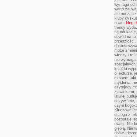
wymaga od na
warto zauważ
ale nie zanik
kluby dyskus
nawet
blog d
trendy wydaw
na edukację,
dowód na to,
przeszłości,
dostosowywa
może zmienia
wiedzy i refl
nie wymaga 
specjalnych
książki wypo
o lekturze, 
czasem taki
myślenia, m
czytający cz
zjawiskami, p
łatwiej budu
oczywiście, 
czyni kogok
Kluczowe je
dialogu z te
pozostaje je
uwagi. Nie k
głębią. Nie 
doświadczeni