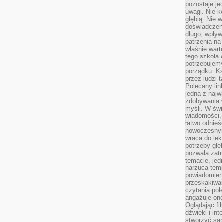
pozostaje je
uwagi. Nie k
głębią. Nie 
doświadczeni
długo, wpływ
patrzenia na
właśnie wart
tego szkoła 
potrzebujemy
porządku. Ks
przez ludzi 
Polecany lin
jedną z najw
zdobywania 
myśli. W św
wiadomości, 
łatwo odnieś
nowoczesnym
wraca do lek
potrzeby głę
pozwala zatr
temacie, jed
narzuca tem
powiadomien
przeskakiwan
czytania pol
angażuje on
Oglądając fi
dźwięki i in
stworzyć sam