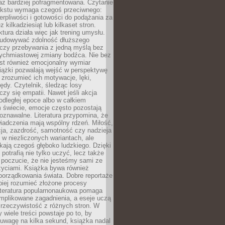
raz bardziej pofragmentowana. Czytanie
ekstu wymaga czegoś przeciwnego:
ierpliwości i gotowości do podążania za
z kilkadziesiąt lub kilkaset stron.
ktura działa więc jak trening umysłu.
udowywać zdolność dłuższego
uczy przebywania z jedną myślą bez
tychmiastowej zmiany bodźca. Nie bez
est również emocjonalny wymiar
iążki pozwalają wejść w perspektywę
, zrozumieć ich motywacje, lęki,
łędy. Czytelnik, śledząc losy
czy się empatii. Nawet jeśli akcja
 odległej epoce albo w całkiem
świecie, emocje często pozostają
zpoznawalne. Literatura przypomina, że
iadczenia mają wspólny rdzeń. Miłość,
cja, zazdrość, samotność czy nadzieja
ę w niezliczonych wariantach, ale
ają czegoś głęboko ludzkiego. Dzięki
 potrafią nie tylko uczyć, lecz także
 poczucie, że nie jesteśmy sami ze
życiami. Książka bywa również
porządkowania świata. Dobre reportaże
piej rozumieć złożone procesy
literatura popularnonaukowa pomaga
mplikowane zagadnienia, a eseje uczą
 rzeczywistość z różnych stron. W
 wiele treści powstaje po to, by
uwagę na kilka sekund, książka nadal