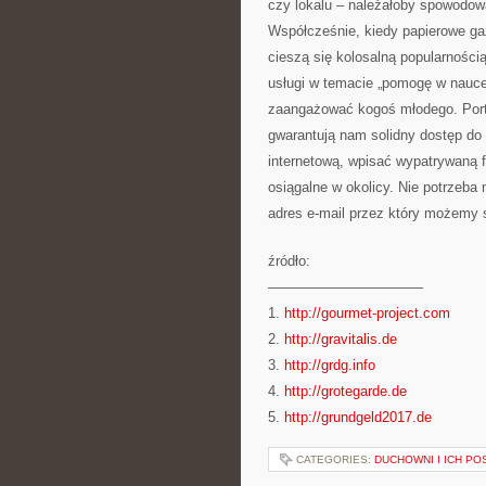
czy lokalu – należałoby spowodowa
Współcześnie, kiedy papierowe gaz
cieszą się kolosalną popularności
usługi w temacie „pomogę w nauce
zaangażować kogoś młodego. Porta
gwarantują nam solidny dostęp do 
internetową, wpisać wypatrywaną 
osiągalne w okolicy. Nie potrzeba
adres e-mail przez który możemy 
źródło:
———————————
1.
http://gourmet-project.com
2.
http://gravitalis.de
3.
http://grdg.info
4.
http://grotegarde.de
5.
http://grundgeld2017.de
CATEGORIES:
DUCHOWNI I ICH P