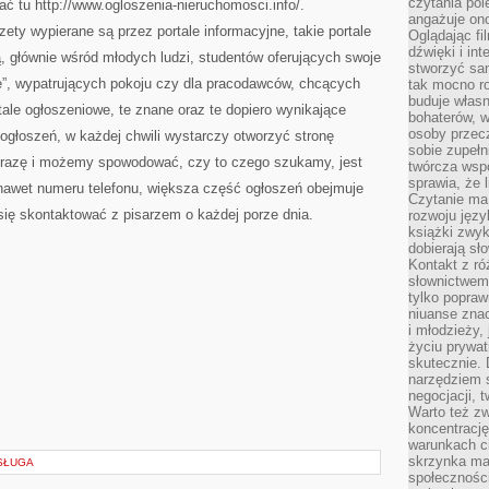
czytania pol
ć tu http://www.ogloszenia-nieruchomosci.info/.
angażuje on
ety wypierane są przez portale informacyjne, takie portale
Oglądając fi
dźwięki i in
ą, głównie wśród młodych ludzi, studentów oferujących swoje
stworzyć sam
”, wypatrujących pokoju czy dla pracodawców, chcących
tak mocno ro
buduje własn
le ogłoszeniowe, te znane oraz te dopiero wynikające
bohaterów, w
osoby przec
ogłoszeń, w każdej chwili wystarczy otworzyć stronę
sobie zupełn
frazę i możemy spowodować, czy to czego szukamy, jest
twórcza wsp
sprawia, że 
 nawet numeru telefonu, większa część ogłoszeń obejmuje
Czytanie ma
się skontaktować z pisarzem o każdej porze dnia.
rozwoju języ
książki zwykl
dobierają sł
Kontakt z r
słownictwem 
tylko popraw
niuanse zna
i młodzieży, 
życiu prywa
skutecznie. 
narzędziem 
negocjacji, t
Warto też z
koncentracj
warunkach ci
skrzynka mai
OSŁUGA
społecznośc