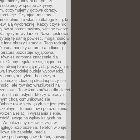
ega między innymi na tym, że
o odbiorcę w sposób aktywny.
lm, otrzymujemy gotowe obrazy,
terpretacje. Czytając, musimy je
odzielnie. To właśnie dlatego książki
zwijają wyobraźnię. Każdy czytelnik
y świat przedstawiony, własne twarze
łasny rytm wydarzeń. Nawet jeśli dwie
zytają tę samą powieść, mogą nosić w
ie inne obrazy i emocje. Tego rodzaju
ółpraca między autorem a odbiorcą
literatura pozostaje wyjątkowa.
 również ogromne znaczenie dla
ka. Osoby regularnie sięgające po
e łatwiej formułują myśli, precyzyjniej
owa i swobodniej budują wypowiedzi.
óżnorodnym stylem, bogatszym
i bardziej złożoną składnią uczy nie
ności, ale również wrażliwości na
czeniowe. To ważne zarówno dla dzieci
jak i dla dorosłych, którzy w pracy i
tnym chcą komunikować się
Dobrze rozwinięty język nie jest jedynie
szkolnym. To podstawa porozumienia,
worzenia relacji i wyrażania siebie.
wrócić uwagę na wpływ książek na
ę. Współczesny człowiek żyje w
ągłego rozproszenia. Telefon wibruje,
lowa się zapełnia, media
iowe podsuwają nowe treści, a uwaga