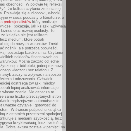
s obecności. W połowie tej refleksji
yć, że kultura czytania zmienia się,
a. Pojawiają się audiobooki, e-booki,
yjne w sieci, podcasty o literaturze, a
la profesjonalistów
który analizuje
nicze i pokazuje, jak książki wpływają
 biznes oraz rozwój osobisty. To
 że książka nie jest reliktem
 lecz medium, które potrafi
ć się do nowych warunków. Treść
ć nośnik, ale potrzeba opowieści,
eksji pozostaje bardzo silna. Czytanie
wielkich nakładów finansowych ani
 warunków. Można zacząć od jednej
życzonej z biblioteki, jednej rozmowy
jednego wieczoru bez telefonu. Z
 nawyk zaczyna wpływać na sposób
ówienia i odczuwania. Człowiek
ęściej dostrzega związki między
otrafi lepiej analizować informacje i
je własne zdanie. Nie oznacza to
że sama liczba przeczytanych stron
olwiek mądrzejszym automatycznie.
st uważne czytanie i gotowość do
kstem. W świecie pośpiechu książka
dną z ostatnich przestrzeni spokojnej
onkuruje z mediami szybkością, lecz
wygrywa krzykliwością, lecz trwałością
a. Dobra lektura zostaje w pamięci na