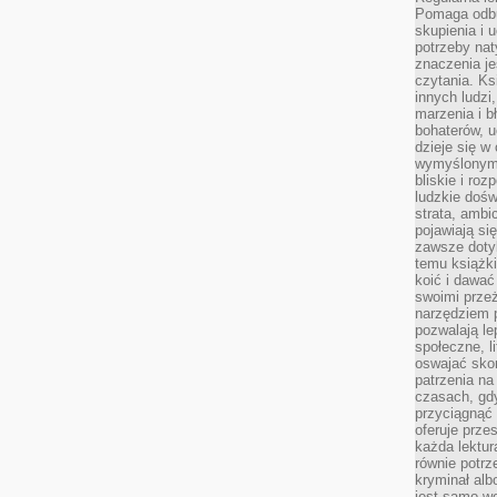
Pomaga odb
skupienia i 
potrzeby na
znaczenia j
czytania. Ks
innych ludzi
marzenia i b
bohaterów, u
dzieje się w
wymyślonym 
bliskie i ro
ludzkie dośw
strata, ambi
pojawiają si
zawsze dotyk
temu książki
koić i dawać
swoimi prze
narzędziem 
pozwalają le
społeczne, 
oswajać sko
patrzenia na
czasach, gdy
przyciągnąć 
oferuje prze
każda lektur
równie potrz
kryminał alb
jest samo we