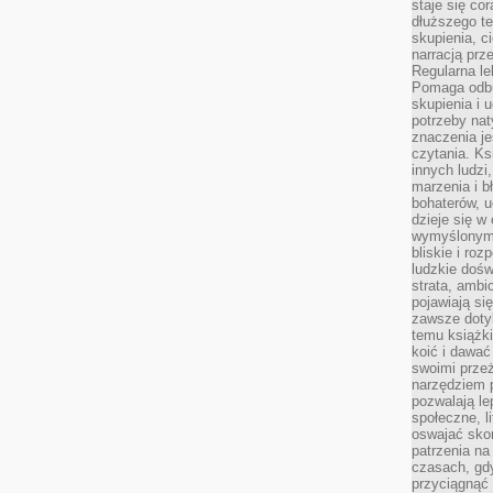
staje się co
dłuższego t
skupienia, c
narracją prze
Regularna le
Pomaga odb
skupienia i 
potrzeby na
znaczenia j
czytania. Ks
innych ludzi
marzenia i b
bohaterów, u
dzieje się w
wymyślonym 
bliskie i ro
ludzkie dośw
strata, ambi
pojawiają si
zawsze dotyk
temu książki
koić i dawać
swoimi prze
narzędziem 
pozwalają le
społeczne, 
oswajać sko
patrzenia na
czasach, gdy
przyciągnąć 