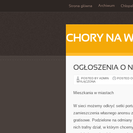
Archiwum
Strona główna
Chłopa
CHORY NA 
OGŁOSZENIA O 
POSTED BY ADMIN
POSTED ON 
WYŁĄCZONA
Mieszkania w miastach
W sieci możemy odkryć setki port
zamieszczenia własnego anonsu za
gratisowe. Podzielone na odmiany
nich trafny dział, w którym chcem