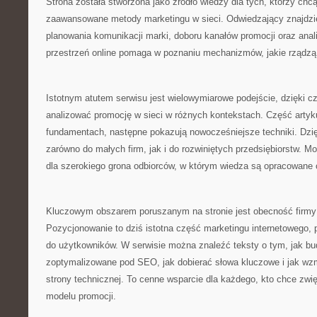
Strona została stworzona jako źródło wiedzy dla tych, którzy ch
zaawansowane metody marketingu w sieci. Odwiedzający znajdzie
planowania komunikacji marki, doboru kanałów promocji oraz anal
przestrzeń online pomaga w poznaniu mechanizmów, jakie rządzą
Istotnym atutem serwisu jest wielowymiarowe podejście, dzięki 
analizować promocję w sieci w różnych kontekstach. Część artyku
fundamentach, następne pokazują nowocześniejsze techniki. Dzięk
zarówno do małych firm, jak i do rozwiniętych przedsiębiorstw. Mob
dla szerokiego grona odbiorców, w którym wiedza są opracowane c
Kluczowym obszarem poruszanym na stronie jest obecność firmy
Pozycjonowanie to dziś istotna część marketingu internetowego, 
do użytkowników. W serwisie można znaleźć teksty o tym, jak b
zoptymalizowane pod SEO, jak dobierać słowa kluczowe i jak wz
strony technicznej. To cenne wsparcie dla każdego, kto chce zwi
modelu promocji.