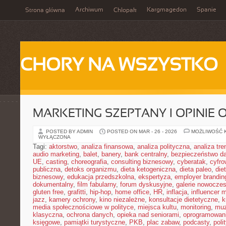
Archiwum
Kargmagedon
Spanie
Strona główna
Chłopak
CHORY NA WSZYSTKO
MARKETING SZEPTANY I OPINIE 
POSTED BY ADMIN
POSTED ON MAR - 26 - 2026
MOŻLIWOŚĆ 
WYŁĄCZONA
Tagi:
aktorstwo
,
analiza finansowa
,
analiza polityczna
,
analiza tr
audio marketing
,
balet
,
banery
,
bank centralny
,
bezpieczeństwo d
UE
,
casting
,
choreografia
,
consulting biznesowy
,
cyberatak
,
cyfro
publiczna
,
detoks organizmu
,
dieta ketogeniczna
,
dieta paleo
,
die
biznesowy
,
edukacja przedszkolna
,
ekspertyza
,
employer brandin
dokumentalny
,
film fabularny
,
forum dyskusyjne
,
galerie nowocze
gluten free
,
grafitti
,
hip-hop
,
home office
,
HR
,
inflacja
,
influencer 
jazz
,
kamery ochrony
,
kino niezależne
,
konsultacje dietetyczne
,
k
media społecznościowe w polityce
,
miejsca kultu
,
monitoring
,
mu
klasyczna
,
ochrona danych
,
opieka nad seniorami
,
oprogramowan
księgowe
,
pamiątki turystyczne
,
PKB
,
plac zabaw
,
podcasty
,
poli