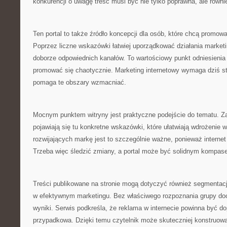
konkurencji o uwagę treść musi być nie tylko poprawna, ale równ
Ten portal to także źródło koncepcji dla osób, które chcą promowa
Poprzez liczne wskazówki łatwiej uporządkować działania marketi
doborze odpowiednich kanałów. To wartościowy punkt odniesienia 
promować się chaotycznie. Marketing internetowy wymaga dziś stra
pomaga te obszary wzmacniać.
Mocnym punktem witryny jest praktyczne podejście do tematu. Z
pojawiają się tu konkretne wskazówki, które ułatwiają wdrożenie 
rozwijających markę jest to szczególnie ważne, ponieważ internet
Trzeba więc śledzić zmiany, a portal może być solidnym kompase
Treści publikowane na stronie mogą dotyczyć również segmentacji
w efektywnym marketingu. Bez właściwego rozpoznania grupy doc
wyniki. Serwis podkreśla, że reklama w internecie powinna być d
przypadkowa. Dzięki temu czytelnik może skuteczniej konstruowa