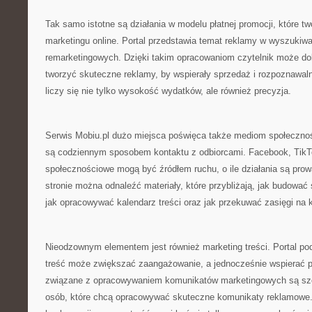
Tak samo istotne są działania w modelu płatnej promocji, które t
marketingu online. Portal przedstawia temat reklamy w wyszukiwa
remarketingowych. Dzięki takim opracowaniom czytelnik może dok
tworzyć skuteczne reklamy, by wspierały sprzedaż i rozpoznawaln
liczy się nie tylko wysokość wydatków, ale również precyzja.
Serwis Mobiu.pl dużo miejsca poświęca także mediom społecznośc
są codziennym sposobem kontaktu z odbiorcami. Facebook, TikT
społecznościowe mogą być źródłem ruchu, o ile działania są pr
stronie można odnaleźć materiały, które przybliżają, jak budować
jak opracowywać kalendarz treści oraz jak przekuwać zasięgi na k
Nieodzownym elementem jest również marketing treści. Portal po
treść może zwiększać zaangażowanie, a jednocześnie wspierać p
związane z opracowywaniem komunikatów marketingowych są szc
osób, które chcą opracowywać skuteczne komunikaty reklamowe