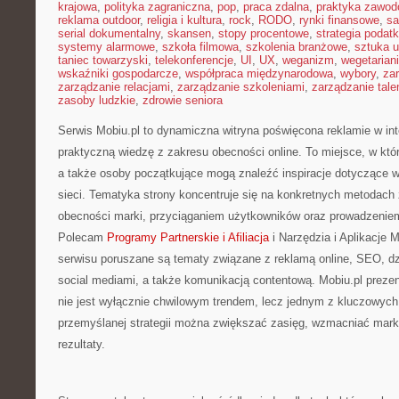
krajowa
,
polityka zagraniczna
,
pop
,
praca zdalna
,
praktyka zawo
reklama outdoor
,
religia i kultura
,
rock
,
RODO
,
rynki finansowe
,
sa
serial dokumentalny
,
skansen
,
stopy procentowe
,
strategia podat
systemy alarmowe
,
szkoła filmowa
,
szkolenia branżowe
,
sztuka u
taniec towarzyski
,
telekonferencje
,
UI
,
UX
,
weganizm
,
wegetarian
wskaźniki gospodarcze
,
współpraca międzynarodowa
,
wybory
,
za
zarządzanie relacjami
,
zarządzanie szkoleniami
,
zarządzanie tale
zasoby ludzkie
,
zdrowie seniora
Serwis Mobiu.pl to dynamiczna witryna poświęcona reklamie w inte
praktyczną wiedzę z zakresu obecności online. To miejsce, w któr
a także osoby początkujące mogą znaleźć inspiracje dotyczące 
sieci. Tematyka strony koncentruje się na konkretnych metodach
obecności marki, przyciąganiem użytkowników oraz prowadzeniem
Polecam
Programy Partnerskie i Afiliacja
i Narzędzia i Aplikacje
serwisu poruszane są tematy związane z reklamą online, SEO, dz
social mediami, a także komunikacją contentową. Mobiu.pl prezen
nie jest wyłącznie chwilowym trendem, lecz jednym z kluczowych
przemyślanej strategii można zwiększać zasięg, wzmacniać mar
rezultaty.