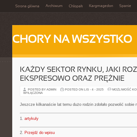
Archiwum
Kargmagedon
Spanie
Strona główna
Chłopak
CHORY NA WSZYSTKO
KAŻDY SEKTOR RYNKU, JAKI ROZ
EKSPRESOWO ORAZ PRĘŻNIE
POSTED BY ADMIN
POSTED ON LIS - 4 - 2025
MOŻLIWOŚĆ K
WYŁĄCZONA
Jeszcze kilkanaście lat temu dużo rodzin zdołało pozwolić sobie
1.
artykuly
2.
Przejdź do wpisu