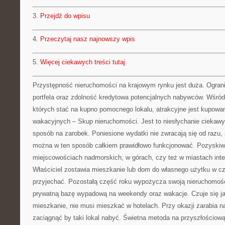
3.
Przejdź do wpisu
4.
Przeczytaj nasz najnowszy wpis
5.
Więcej ciekawych treści tutaj
Przystępność nieruchomości na krajowym rynku jest duża. Ograni
portfela oraz zdolność kredytowa potencjalnych nabywców. Wśró
których stać na kupno pomocnego lokalu, atrakcyjne jest kupowa
wakacyjnych – Skup nieruchomości. Jest to niesłychanie ciekaw
sposób na zarobek. Poniesione wydatki nie zwracają się od razu, a
można w ten sposób całkiem prawidłowo funkcjonować. Pozyski
miejscowościach nadmorskich, w górach, czy też w miastach inte
Właściciel zostawia mieszkanie lub dom do własnego użytku w cz
przyjechać. Pozostałą część roku wypożycza swoją nieruchomo
prywatną bazę wypadową na weekendy oraz wakacje. Czuje się ja
mieszkanie, nie musi mieszkać w hotelach. Przy okazji zarabia na
zaciągnąć by taki lokal nabyć. Świetna metoda na przyszłościową 