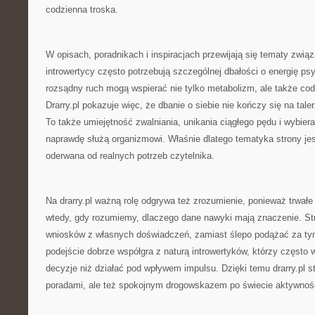
codzienna troska.
W opisach, poradnikach i inspiracjach przewijają się tematy zwią
introwertycy często potrzebują szczególnej dbałości o energię ps
rozsądny ruch mogą wspierać nie tylko metabolizm, ale także cod
Drarry.pl pokazuje więc, że dbanie o siebie nie kończy się na tal
To także umiejętność zwalniania, unikania ciągłego pędu i wybiera
naprawdę służą organizmowi. Właśnie dlatego tematyka strony jest
oderwana od realnych potrzeb czytelnika.
Na drarry.pl ważną rolę odgrywa też zrozumienie, ponieważ trwałe 
wtedy, gdy rozumiemy, dlaczego dane nawyki mają znaczenie. St
wniosków z własnych doświadczeń, zamiast ślepo podążać za tym
podejście dobrze współgra z naturą introwertyków, którzy częst
decyzje niż działać pod wpływem impulsu. Dzięki temu drarry.pl st
poradami, ale też spokojnym drogowskazem po świecie aktywnoś