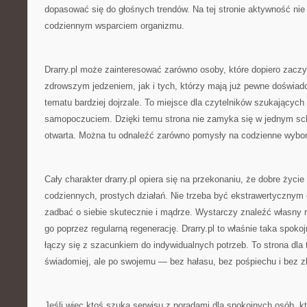
dopasować się do głośnych trendów. Na tej stronie aktywność nie
codziennym wsparciem organizmu.
Drarry.pl może zainteresować zarówno osoby, które dopiero zacz
zdrowszym jedzeniem, jak i tych, którzy mają już pewne doświadc
tematu bardziej dojrzale. To miejsce dla czytelników szukających
samopoczuciem. Dzięki temu strona nie zamyka się w jednym sc
otwarta. Można tu odnaleźć zarówno pomysły na codzienne wybory,
Cały charakter drarry.pl opiera się na przekonaniu, że dobre życi
codziennych, prostych działań. Nie trzeba być ekstrawertycznym e
zadbać o siebie skutecznie i mądrze. Wystarczy znaleźć własny 
go poprzez regularną regenerację. Drarry.pl to właśnie taka spokoj
łączy się z szacunkiem do indywidualnych potrzeb. To strona dla 
świadomiej, ale po swojemu — bez hałasu, bez pośpiechu i bez zb
Jeśli więc ktoś szuka serwisu z poradami dla spokojnych osób, kt