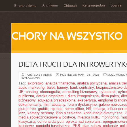
Archiwum
Kargmagedon
Spanie
Strona główna
Chłopak
CHORY NA WSZYSTKO
DIETA I RUCH DLA INTROWERTY
POSTED BY ADMIN
POSTED ON MAR - 25 - 2026
MOŻLIWOŚĆ 
WYŁĄCZONA
Tagi:
aktorstwo
,
analiza finansowa
,
analiza polityczna
,
analiza tr
audio marketing
,
balet
,
banery
,
bank centralny
,
bezpieczeństwo d
UE
,
casting
,
choreografia
,
consulting biznesowy
,
cyberatak
,
cyfro
publiczna
,
detoks organizmu
,
dieta ketogeniczna
,
dieta paleo
,
die
biznesowy
,
edukacja przedszkolna
,
ekspertyza
,
employer brandin
dokumentalny
,
film fabularny
,
forum dyskusyjne
,
galerie nowocze
gluten free
,
grafitti
,
hip-hop
,
home office
,
HR
,
inflacja
,
influencer 
jazz
,
kamery ochrony
,
kino niezależne
,
konsultacje dietetyczne
,
k
media społecznościowe w polityce
,
miejsca kultu
,
monitoring
,
mu
klasyczna
,
ochrona danych
,
opieka nad seniorami
,
oprogramowan
księgowe
,
pamiątki turystyczne
,
PKB
,
plac zabaw
,
podcasty
,
poli