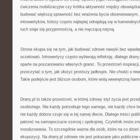
ćwiczenia mobilizacyjne czy krótka aktywność między obowiązk
budować większą sprawność bez wrażenia bycia obserwowanym. 
introwertyków, którzy często najlepiej odnajdują się w kameralnyc
ruch staje się przyjemnością, a nie męczącą rutyną.
Strona skupia się na tym, jak budować zdrowe nawyki bez wpada
oczekiwań. Introwertycy często wybierają refleksję, dlatego drarry
oparte na poszanowaniu własnych granic. To przestrzeń inspiracj
przeczytać o tym, jak ułożyć prostszy jadłospis. Nie chodzi o rewo
Takie podejście jest bliższe osobom, które wolą wewnętrzną harm
Drarry.pl to także przestrzeń, w której zdrowy styl życia jest prz
osobistego. Nie każdy potrzebuje tego samego, nie każdy chce t
nie każdy dobrze czuje się w tej samej diecie. Dlatego treści pub
patrzeć na samopoczucie szerzej i spokojniej. Czytelnik może zna
moralizowania. To szczególnie ważne dla osób, które na co dzień 
ekspozycji. Na drarry.pl zdrowie nie jest pokazane jako publiczne 