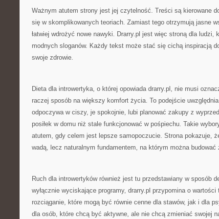
Ważnym atutem strony jest jej czytelność. Treści są kierowane do
się w skomplikowanych teoriach. Zamiast tego otrzymują jasne w
łatwiej wdrożyć nowe nawyki. Drarry.pl jest więc stroną dla ludzi, 
modnych sloganów. Każdy tekst może stać się cichą inspiracją do
swoje zdrowie.
Dieta dla introwertyka, o której opowiada drarry.pl, nie musi ozn
raczej sposób na większy komfort życia. To podejście uwzględnia f
odpoczywa w ciszy, je spokojnie, lubi planować zakupy z wyprze
posiłek w domu niż stale funkcjonować w pośpiechu. Takie wybo
atutem, gdy celem jest lepsze samopoczucie. Strona pokazuje, 
wadą, lecz naturalnym fundamentem, na którym można budować 
Ruch dla introwertyków również jest tu przedstawiany w sposób d
wyłącznie wyciskające programy, drarry.pl przypomina o wartości 
rozciąganie, które mogą być równie cenne dla stawów, jak i dla ps
dla osób, które chcą być aktywne, ale nie chcą zmieniać swojej na