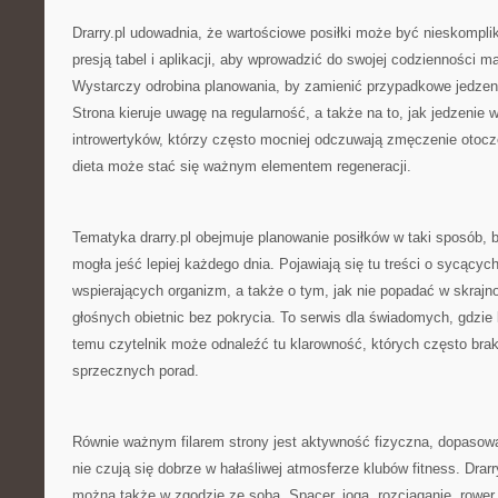
Drarry.pl udowadnia, że wartościowe posiłki może być nieskompli
presją tabel i aplikacji, aby wprowadzić do swojej codzienności m
Wystarczy odrobina planowania, by zamienić przypadkowe jedzenie
Strona kieruje uwagę na regularność, a także na to, jak jedzenie 
introwertyków, którzy często mocniej odczuwają zmęczenie otoc
dieta może stać się ważnym elementem regeneracji.
Tematyka drarry.pl obejmuje planowanie posiłków w taki sposób, 
mogła jeść lepiej każdego dnia. Pojawiają się tu treści o sycącyc
wspierających organizm, a także o tym, jak nie popadać w skrajnoś
głośnych obietnic bez pokrycia. To serwis dla świadomych, gdzie l
temu czytelnik może odnaleźć tu klarowność, których często bra
sprzecznych porad.
Równie ważnym filarem strony jest aktywność fizyczna, dopasowa
nie czują się dobrze w hałaśliwej atmosferze klubów fitness. Drar
można także w zgodzie ze sobą. Spacer, joga, rozciąganie, rower