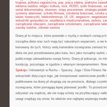
krajowa
,
polityka zagraniczna
,
pop
,
praca zdalna
,
praktyka zawo
reklama outdoor
,
religia i kultura
,
rock
,
RODO
,
rynki finansowe
,
sa
serial dokumentalny
,
skansen
,
stopy procentowe
,
strategia podat
systemy alarmowe
,
szkoła filmowa
,
szkolenia branżowe
,
sztuka u
taniec towarzyski
,
telekonferencje
,
UI
,
UX
,
weganizm
,
wegetarian
wskaźniki gospodarcze
,
współpraca międzynarodowa
,
wybory
,
za
zarządzanie relacjami
,
zarządzanie szkoleniami
,
zarządzanie tale
zasoby ludzkie
,
zdrowie seniora
Drarry.pl to miejsce, które powstało z myślą o osobach ceniących
rozsądna dieta oraz ruch mają być naturalnym wsparciem, a nie k
kierowany do tych, którzy wolą kameralne rozwiązania zamiast kr
dieta nie jest przedstawiana jako kara, lecz jako rozsądny wybór,
publicznego udowadniania swojej formy. Drarry.pl pokazuje, że i
kondycję, pozostając w zgodzie z własnym temperamentem. Nowo
Spokoju
i Introwertyk w Ruchu – Spacery, Joga i Slow Fitness Na
wskazówki dotyczące tego, jak komponować wartościowe posiłki 
publikowane na drarry.pl skupiają się na prostocie, dlatego czytel
rozwiązania, które pomagają lepiej planować posiłki. To przestrze
odżywiać się mądrzej, ale nie mają ochoty na przytłaczający natł
uwagi znajdują się umiar, bo właśnie one najlepiej wspierają trwał