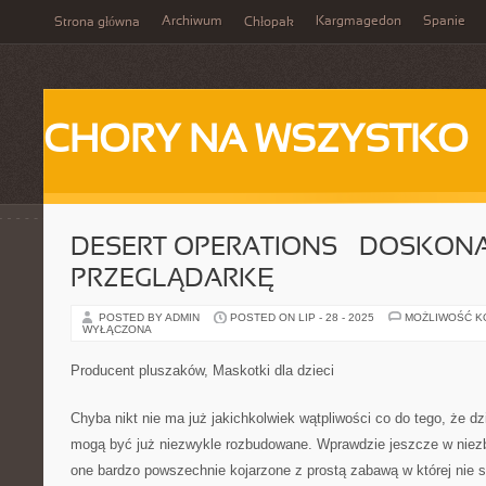
Archiwum
Kargmagedon
Spanie
Strona główna
Chłopak
CHORY NA WSZYSTKO
DESERT OPERATIONS – DOSKON
PRZEGLĄDARKĘ
POSTED BY ADMIN
POSTED ON LIP - 28 - 2025
MOŻLIWOŚĆ 
WYŁĄCZONA
Producent pluszaków, Maskotki dla dzieci
Chyba nikt nie ma już jakichkolwiek wątpliwości co do tego, że dz
mogą być już niezwykle rozbudowane. Wprawdzie jeszcze w niezby
one bardzo powszechnie kojarzone z prostą zabawą w której nie s