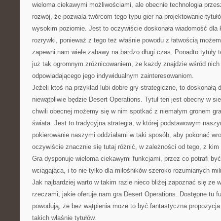
wieloma ciekawymi możliwościami, ale obecnie technologia przesz
rozwój, że pozwala twórcom tego typu gier na projektowanie tytuł
wysokim poziomie. Jest to oczywiście doskonała wiadomość dla 
rozrywki, ponieważ z tego też właśnie powodu z łatwością możem
zapewni nam wiele zabawy na bardzo długi czas. Ponadto tytuły t
już tak ogromnym zróżnicowaniem, że każdy znajdzie wśród nich 
odpowiadającego jego indywidualnym zainteresowaniom.
Jeżeli ktoś na przykład lubi dobre gry strategiczne, to doskonałą 
niewątpliwie będzie Desert Operations. Tytuł ten jest obecny w sie
chwili obecnej możemy się w nim spotkać z niemałym gronem gra
świata. Jest to tradycyjna strategia, w której podstawowym nasz
pokierowanie naszymi oddziałami w taki sposób, aby pokonać wr
oczywiście znacznie się tutaj różnić, w zależności od tego, z ki
Gra dysponuje wieloma ciekawymi funkcjami, przez co potrafi by
wciągająca, i to nie tylko dla miłośników szeroko rozumianych mili
Jak najbardziej warto w takim razie nieco bliżej zapoznać się ze
rzeczami, jakie oferuje nam gra Desert Operations. Dostępne tu f
powodują, że bez wątpienia może to być fantastyczna propozycja
takich właśnie tytułów.