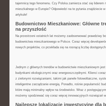
tajemnicę tego fenomenu.⁢ Czy Polska zamierza stać się liderem 
mieszkalnego w Europie? Odpowiedzi na te pytania znajdziecie
artykule!
Budownictwo Mieszkaniowe: ⁤Główne tre
⁤na przyszłość
Na przestrzeni ostatnich lat ⁣możemy zaobserwować prawdziwy bo
budownictwa mieszkaniowego w‍ Polsce. Coraz więcej developerów⁢
nowych projektów, co przekłada się na rosnącą ​liczbę⁣ dostępnyc
Jednym z głównych trendów w budownictwie mieszkaniowym jest r
budynkami ekologicznymi oraz energooszczędnymi. ⁤Klienci coraz
⁣z zielonymi rozwiązaniami, ​takimi jak ⁣panele fotowoltaiczne, ‍sys
inteligentne zarządzanie⁢ energią. Ponadto, rośnie⁢ popularność 
które ⁤mają minimalny ​wpływ⁣ na‍ środowisko. Wraz z postępujący
możemy spodziewać się coraz ⁣więcej innowacyjnych rozwiązań w
Najlepsze lokalizacje ⁢inwestycyjne dla