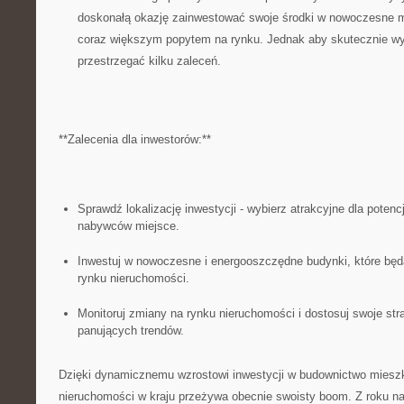
doskonałą okazję zainwestować swoje środki w nowoczesne mie
coraz ⁤większym popytem na‌ rynku.⁤ Jednak aby skutecznie wyk
przestrzegać kilku zaleceń.
**Zalecenia‌ dla inwestorów:**
Sprawdź ⁤lokalizację inwestycji ⁢- wybierz atrakcyjne dla ⁢pote
nabywców miejsce.
Inwestuj‍ w nowoczesne ‌i‌ energooszczędne budynki, które będ
rynku nieruchomości.
Monitoruj zmiany ‌na rynku nieruchomości⁣ i dostosuj swoje str
panujących⁤ trendów.
Dzięki dynamicznemu wzrostowi inwestycji ⁢w⁢ budownictwo‍ miesz
nieruchomości w kraju przeżywa⁣ obecnie swoisty boom. Z roku na‌ 