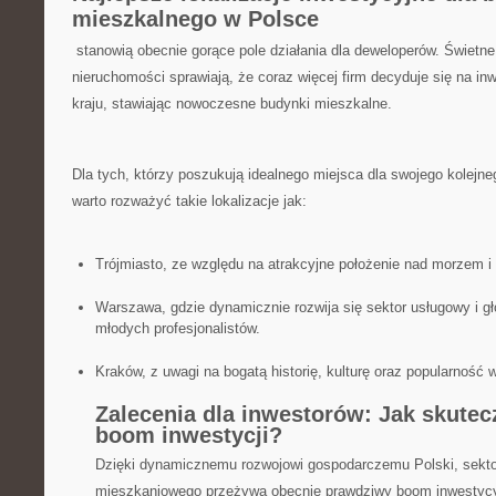
mieszkalnego w ⁣Polsce
⁤ stanowią obecnie gorące pole działania dla deweloperów. Świetn
nieruchomości sprawiają,⁣ że⁢ coraz więcej ⁣firm decyduje się⁣ na 
kraju,‍ stawiając nowoczesne‍ budynki⁢ mieszkalne.
Dla tych,​ którzy poszukują idealnego​ miejsca dla ⁣swojego‍ kolejn
warto rozważyć takie lokalizacje jak:
Trójmiasto,​ ze względu na atrakcyjne położenie ‌nad ⁤morzem⁤ i r
Warszawa, gdzie dynamicznie rozwija się⁢ sektor usługowy i g
młodych profesjonalistów.
Kraków, z uwagi na⁣ bogatą historię, kulturę oraz popularność w
Zalecenia dla⁢ inwestorów: Jak⁣ skutec
‍boom​ inwestycji?
Dzięki⁢ dynamicznemu rozwojowi gospodarczemu Polski, sekt
mieszkaniowego przeżywa obecnie ⁤prawdziwy boom inwestycyj