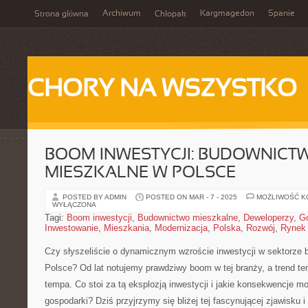
Archiwum
Kargmagedon
Spanie
Strona główna
Chłopak
CHORY NA WSZYSTKO
BOOM INWESTYCJI: BUDOWNICT
MIESZKALNE W POLSCE
POSTED BY ADMIN
POSTED ON MAR - 7 - 2025
MOŻLIWOŚĆ 
WYŁĄCZONA
Tagi:
Boom inwestycji
,
Budownictwo mieszkalne
,
Deweloperzy
,
G
Inwestowanie
,
Mieszkania
,
Modernizacja
,
Polska
,
Rozwój
,
Rynek 
Czy ‌słyszeliście o dynamicznym wzroście inwestycji w sektorze
‌Polsce?⁤ Od lat notujemy prawdziwy boom⁤ w tej branży, ‌a trend ten 
tempa. Co stoi⁤ za tą eksplozją ⁣inwestycji⁤ i jakie konsekwencje⁢ m
gospodarki? Dziś przyjrzymy się⁤ bliżej tej ⁢fascynującej zjawisku i