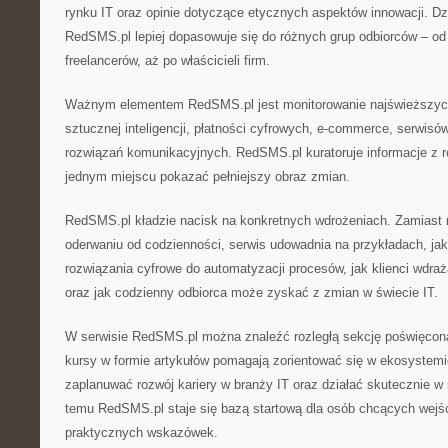
rynku IT oraz opinie dotyczące etycznych aspektów innowacji. Dz
RedSMS.pl lepiej dopasowuje się do różnych grup odbiorców – od
freelancerów, aż po właścicieli firm.
Ważnym elementem RedSMS.pl jest monitorowanie najświeższych 
sztucznej inteligencji, płatności cyfrowych, e-commerce, serwi
rozwiązań komunikacyjnych. RedSMS.pl kuratoruje informacje z 
jednym miejscu pokazać pełniejszy obraz zmian.
RedSMS.pl kładzie nacisk na konkretnych wdrożeniach. Zamiast 
oderwaniu od codzienności, serwis udowadnia na przykładach, jak
rozwiązania cyfrowe do automatyzacji procesów, jak klienci wdraż
oraz jak codzienny odbiorca może zyskać z zmian w świecie IT.
W serwisie RedSMS.pl można znaleźć rozległą sekcję poświęconą
kursy w formie artykułów pomagają zorientować się w ekosystemi
zaplanuwać rozwój kariery w branży IT oraz działać skutecznie w 
temu RedSMS.pl staje się bazą startową dla osób chcących wejść
praktycznych wskazówek.