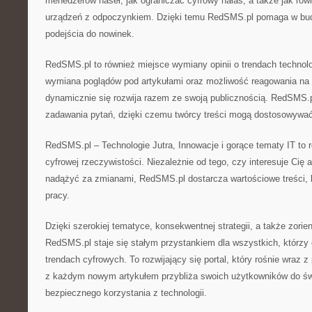
menedżerów haseł, jak ograniczać cyfrowy hałas, a także jak ró
urządzeń z odpoczynkiem. Dzięki temu RedSMS.pl pomaga w b
podejścia do nowinek.
RedSMS.pl to również miejsce wymiany opinii o trendach techno
wymiana poglądów pod artykułami oraz możliwość reagowania na t
dynamicznie się rozwija razem ze swoją publicznością. RedSMS.
zadawania pytań, dzięki czemu twórcy treści mogą dostosowywać
RedSMS.pl – Technologie Jutra, Innowacje i gorące tematy IT to
cyfrowej rzeczywistości. Niezależnie od tego, czy interesuje Cię 
nadążyć za zmianami, RedSMS.pl dostarcza wartościowe treści,
pracy.
Dzięki szerokiej tematyce, konsekwentnej strategii, a także zorie
RedSMS.pl staje się stałym przystankiem dla wszystkich, którzy
trendach cyfrowych. To rozwijający się portal, który rośnie wraz
z każdym nowym artykułem przybliża swoich użytkowników do ś
bezpiecznego korzystania z technologii.