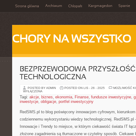
Archiwum
Kargmagedon
Spanie
Strona główna
Chłopak
CHORY NA WSZYSTKO
BEZPRZEWODOWA PRZYSZŁOŚĆ 
TECHNOLOGICZNA
POSTED BY ADMIN
POSTED ON LIS - 26 - 2025
MOŻLIWOŚĆ 
WYŁĄCZONA
Tagi:
akcje
,
biznes
,
ekonomia
,
Finanse
,
fundusze inwestycyjne
,
g
inwestycje
,
obligacje
,
portfel inwestycyjny
RedSMS.pl to blog poświęcony innowacjom cyfrowym, kierunkom r
codziennemu wykorzystaniu wiedzy technologicznej. RedSMS.pl 
Innowacje i Trendy to miejsce, w którym ciekawość świata IT łącz
złożone zagadnienia są tłumaczone w czytelny sposób. Ciekawe 