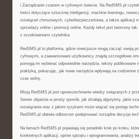
i Zarządzanie czasem w cyfrowym świecie. Na RedSMS.pl czytel
treści dotyczące sztucznej inteligencji, machine learningu, nowoc
rozwiązań chmurowych, cyberbezpieczeństwa, a także aplikacji m
sprzedaży online i promocji online. Każdy tekst jest tworzony tak
z oczekiwaniami czytelnika.
RedSMS.pl to platforma, gdzie nowicjusze mogą zacząć swoją pr
cyfrowymi, a zaawansowani użytkownicy znajdą szczegółowe omów
pomogą im wybierać odpowiednie narzędzia. teksty publikowane n
praktyką, pokazując, jak nowe narzędzia wpływają na codzienne ż
czas wolny.
Misją RedSMS.pl jest upowszechnianie wiedzy związanych z prz
Serwis objaśnia w prosty sposób, jak działają algorytmy, jakie s
rozwiązania oraz z jakimi ryzykami może wiązać się postęp techn
RedSMS.pl ułatwia odbiorcom podejmować rozsądne decyzje tech
Na łamach RedSMS.pl pojawiają się poradniki krok po kroku, któr
konkretnych aplikacji, opinie sprzętu i oprogramowania, analizy 