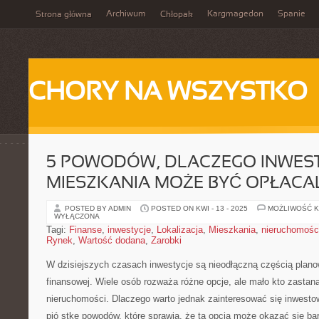
Archiwum
Kargmagedon
Spanie
Strona główna
Chłopak
CHORY NA WSZYSTKO
5 POWODÓW, DLACZEGO INWES
MIESZKANIA MOŻE BYĆ OPŁACA
POSTED BY ADMIN
POSTED ON KWI - 13 - 2025
MOŻLIWOŚĆ 
WYŁĄCZONA
Tagi:
Finanse
,
inwestycje
,
Lokalizacja
,
Mieszkania
,
nieruchomośc
Rynek
,
Wartość dodana
,
Zarobki
W‌ dzisiejszych czasach ‍inwestycje są nieodłączną ‍częścią plan
‌finansowej. Wiele osób rozważa różne opcje, ale mało ⁤kto zastana
nieruchomości. Dlaczego warto jednak zainteresować się inwest
pió stkę powodów,​ które sprawią, że ta opcja może okazać się b