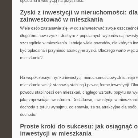
opłacalna inwestycją na przyszłość.
Zyski⁣ z inwestycji ⁢w nieruchomości: d
zainwestować w mieszkania
Wiele osób zastanawia⁤ się, w co zainwestować swoje oszczędnoś
długoterminowe zyski. ‌Jednym z​ popularnych wyborów są inwesty
⁤szczególnie w mieszkania. Istnieje wiele powodów, dla których i
być opłacalna i przynieść atrakcyjne zyski. ⁣Dlaczego warto ‌więc
mieszkania?
Na ⁢współczesnym rynku inwestycji nieruchomościowych ⁣istnieje wi
mieszkania⁣ wciąż stanowią stabilną i⁤ pewną⁣ formę ​inwestycji. 
powodu stabilności cen ⁤mieszkań,​ ciągłego wzrostu popytu na w
jaką‌ zapewniają inwestorom.‍ Dodatkowo, inwestycje w mieszkan
dochody ⁤z tytułu wynajmu, co sprawia, ⁢że są atrakcyjne dla osó
dochodu. ⁢
Proste kroki do sukcesu: jak‍ osiągnąć‍ o
inwestycji w mieszkania