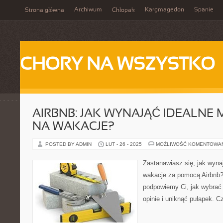
Archiwum
Kargmagedon
Spanie
Strona główna
Chłopak
CHORY NA WSZYSTKO
AIRBNB: JAK WYNAJĄĆ IDEALNE 
NA WAKACJE?
POSTED BY ADMIN
LUT - 26 - 2025
MOŻLIWOŚĆ KOMENTOWA
Zastanawiasz się, jak wyna
wakacje za pomocą Airbnb?
podpowiemy Ci, jak wybrać 
opinie i uniknąć pułapek. Cz