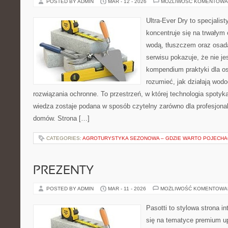
POSTED BY ADMIN
MAR - 12 - 2026
MOŻLIWOŚĆ KOMENTOWA
Ultra-Ever Dry to specjalist
koncentruje się na trwałym 
wodą, tłuszczem oraz osad
serwisu pokazuje, że nie jes
kompendium praktyki dla osó
rozumieć, jak działają wod
rozwiązania ochronne. To przestrzeń, w której technologia spotyk
wiedza zostaje podana w sposób czytelny zarówno dla profesjonalis
domów. Strona […]
CATEGORIES:
AGROTURYSTYKA SEZONOWA – GDZIE WARTO POJECHA
PREZENTY
POSTED BY ADMIN
MAR - 11 - 2026
MOŻLIWOŚĆ KOMENTOWA
Pasotti to stylowa strona in
się na tematyce premium u