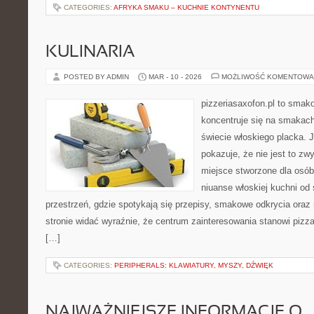
CATEGORIES:
AFRYKA SMAKU – KUCHNIE KONTYNENTU
KULINARIA
POSTED BY ADMIN
MAR - 10 - 2026
MOŻLIWOŚĆ KOMENTOWA
pizzeriasaxofon.pl to smakow
koncentruje się na smakach 
świecie włoskiego placka. 
pokazuje, że nie jest to zw
miejsce stworzone dla osó
niuanse włoskiej kuchni od
przestrzeń, gdzie spotykają się przepisy, smakowe odkrycia oraz 
stronie widać wyraźnie, że centrum zainteresowania stanowi pizza
[…]
CATEGORIES:
PERIPHERALS: KLAWIATURY, MYSZY, DŹWIĘK
NAJWAŻNIEJSZE INFORMACJE O