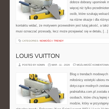
dobrze dobrany upominek 
więcej niż tylko przedmiot
osób, które szukają wskazó
na różne okazje i dla różn
kontaktu widać, że motywem przewodnim jest tutaj jakość, a także
musi oznaczać przesady, lecz może przejawiać się w detalu, […]
CATEGORIES:
NOWOŚCI I TRENDY
LOUIS VUITTON
POSTED BY ADMIN
MAR - 11 - 2026
MOŻLIWOŚĆ KOMENTOWA
Blog o trendach modowych 
miłośnicy estetyki ubioru m
dotyczące modnych zestaw
pralniafoka.com.pl została
osobach, które chcą lepiej 
modzie, który w przystępn