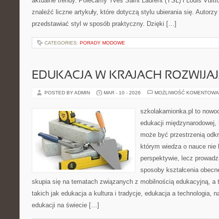
aktualne trendy. Polecamy Yves Saint Laurent (YSL) i Louis Vuitt
znaleźć liczne artykuły, które dotyczą stylu ubierania się. Autorzy 
przedstawiać styl w sposób praktyczny. Dzięki […]
CATEGORIES:
PORADY MODOWE
EDUKACJA W KRAJACH ROZWIJAJ
POSTED BY ADMIN
MAR - 10 - 2026
MOŻLIWOŚĆ KOMENTOWA
szkolakamionka.pl to nowo
edukacji międzynarodowej, 
może być przestrzenią odkr
którym wiedza o nauce nie 
perspektywie, lecz prowadz
sposoby kształcenia obecne
skupia się na tematach związanych z mobilnością edukacyjną, a 
takich jak edukacja a kultura i tradycje, edukacja a technologia,
edukacji na świecie […]