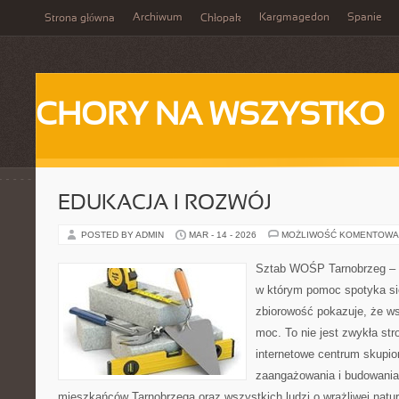
Archiwum
Kargmagedon
Spanie
Strona główna
Chłopak
CHORY NA WSZYSTKO
EDUKACJA I ROZWÓJ
POSTED BY ADMIN
MAR - 14 - 2026
MOŻLIWOŚĆ KOMENTOWA
Sztab WOŚP Tarnobrzeg – G
w którym pomoc spotyka si
zbiorowość pokazuje, że w
moc. To nie jest zwykła str
internetowe centrum skupio
zaangażowania i budowania 
mieszkańców Tarnobrzega oraz wszystkich ludzi o wrażliwej naturze