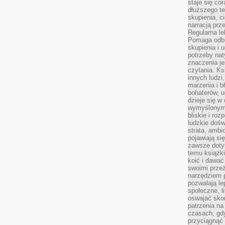
staje się co
dłuższego t
skupienia, c
narracją prze
Regularna le
Pomaga odb
skupienia i 
potrzeby na
znaczenia j
czytania. Ks
innych ludzi
marzenia i b
bohaterów, u
dzieje się w
wymyślonym 
bliskie i ro
ludzkie dośw
strata, ambi
pojawiają si
zawsze dotyk
temu książki
koić i dawać
swoimi prze
narzędziem 
pozwalają le
społeczne, 
oswajać sko
patrzenia na
czasach, gdy
przyciągnąć 