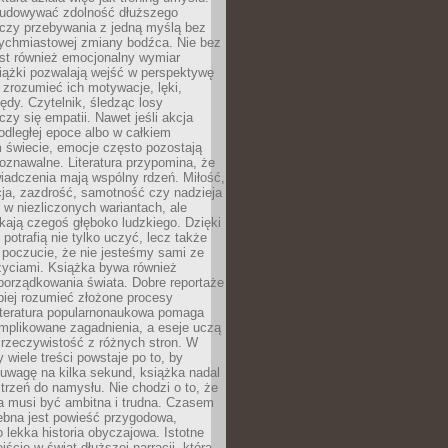
udowywać zdolność dłuższego
uczy przebywania z jedną myślą bez
tychmiastowej zmiany bodźca. Nie bez
est również emocjonalny wymiar
iążki pozwalają wejść w perspektywę
, zrozumieć ich motywacje, lęki,
łędy. Czytelnik, śledząc losy
czy się empatii. Nawet jeśli akcja
 odległej epoce albo w całkiem
świecie, emocje często pozostają
zpoznawalne. Literatura przypomina, że
iadczenia mają wspólny rdzeń. Miłość,
cja, zazdrość, samotność czy nadzieja
ę w niezliczonych wariantach, ale
ają czegoś głęboko ludzkiego. Dzięki
 potrafią nie tylko uczyć, lecz także
 poczucie, że nie jesteśmy sami ze
życiami. Książka bywa również
porządkowania świata. Dobre reportaże
piej rozumieć złożone procesy
literatura popularnonaukowa pomaga
mplikowane zagadnienia, a eseje uczą
 rzeczywistość z różnych stron. W
 wiele treści powstaje po to, by
uwagę na kilka sekund, książka nadal
strzeń do namysłu. Nie chodzi o to, że
a musi być ambitna i trudna. Czasem
ebna jest powieść przygodowa,
o lekka historia obyczajowa. Istotne
jście w świat dłuższej narracji, która