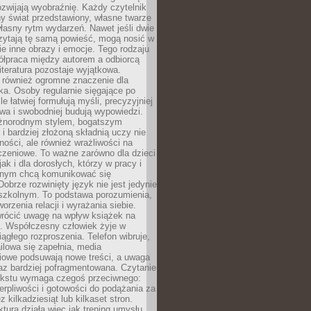
zwijają wyobraźnię. Każdy czytelnik
y świat przedstawiony, własne twarze
łasny rytm wydarzeń. Nawet jeśli dwie
zytają tę samą powieść, mogą nosić w
ie inne obrazy i emocje. Tego rodzaju
ółpraca między autorem a odbiorcą
literatura pozostaje wyjątkowa.
 również ogromne znaczenie dla
ka. Osoby regularnie sięgające po
e łatwiej formułują myśli, precyzyjniej
owa i swobodniej budują wypowiedzi.
óżnorodnym stylem, bogatszym
i bardziej złożoną składnią uczy nie
ności, ale również wrażliwości na
czeniowe. To ważne zarówno dla dzieci
jak i dla dorosłych, którzy w pracy i
tnym chcą komunikować się
Dobrze rozwinięty język nie jest jedynie
szkolnym. To podstawa porozumienia,
worzenia relacji i wyrażania siebie.
wrócić uwagę na wpływ książek na
ę. Współczesny człowiek żyje w
ągłego rozproszenia. Telefon wibruje,
lowa się zapełnia, media
iowe podsuwają nowe treści, a uwaga
raz bardziej pofragmentowana. Czytanie
ekstu wymaga czegoś przeciwnego:
ierpliwości i gotowości do podążania za
z kilkadziesiąt lub kilkaset stron.
ktura działa więc jak trening umysłu.