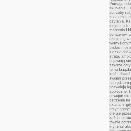
Pomaga odb
skupienia i 
potrzeby na
znaczenia j
czytania. Ks
innych ludzi
marzenia i b
bohaterów, u
dzieje się w
wymyślonym 
bliskie i ro
ludzkie dośw
strata, ambi
pojawiają si
zawsze dotyk
temu książki
koić i dawać
swoimi prze
narzędziem 
pozwalają le
społeczne, 
oswajać sko
patrzenia na
czasach, gdy
przyciągnąć 
oferuje prze
każda lektur
równie potrz
kryminał alb
jest samo we