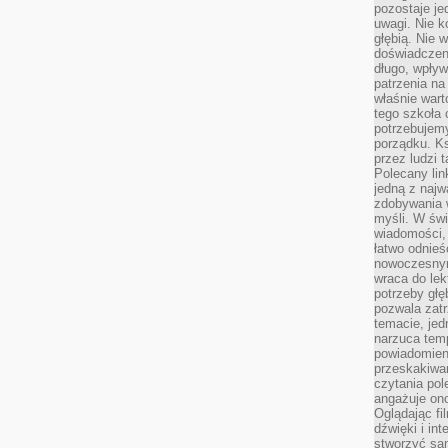
pozostaje je
uwagi. Nie k
głębią. Nie 
doświadczeni
długo, wpływ
patrzenia na
właśnie wart
tego szkoła 
potrzebujemy
porządku. Ks
przez ludzi 
Polecany lin
jedną z najw
zdobywania 
myśli. W św
wiadomości, 
łatwo odnieś
nowoczesnym
wraca do lek
potrzeby głę
pozwala zatr
temacie, jed
narzuca tem
powiadomien
przeskakiwan
czytania pol
angażuje on
Oglądając fi
dźwięki i in
stworzyć sam