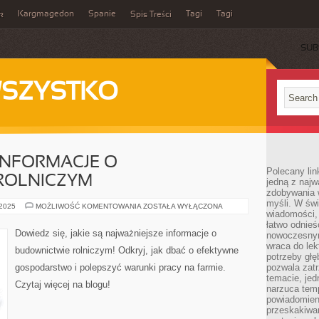
Kargmagedon
Spanie
Tagi
Tagi
k
Spis Treści
SUB
WSZYSTKO
INFORMACJE O
Polecany lin
ROLNICZYM
jedną z najw
zdobywania 
myśli. W św
NAJWAŻNIEJSZE
 2025
MOŻLIWOŚĆ KOMENTOWANIA
ZOSTAŁA WYŁĄCZONA
wiadomości, 
INFORMACJE
O
łatwo odnieś
BUDOWNICTWIE
Dowiedz się, jakie są najważniejsze informacje o
nowoczesnym
ROLNICZYM
wraca do lek
budownictwie rolniczym! Odkryj, jak dbać o efektywne
potrzeby głę
gospodarstwo i polepszyć warunki pracy na farmie.
pozwala zatr
temacie, jed
Czytaj więcej na blogu!
narzuca tem
powiadomien
przeskakiwan