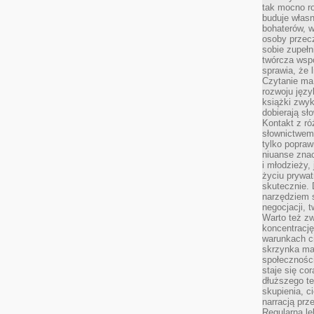
tak mocno ro
buduje własn
bohaterów, w
osoby przec
sobie zupełn
twórcza wsp
sprawia, że 
Czytanie ma
rozwoju języ
książki zwykl
dobierają sł
Kontakt z r
słownictwem 
tylko popraw
niuanse zna
i młodzieży, 
życiu prywa
skutecznie. 
narzędziem 
negocjacji, t
Warto też z
koncentracj
warunkach ci
skrzynka mai
społecznośc
staje się co
dłuższego t
skupienia, c
narracją prze
Regularna le