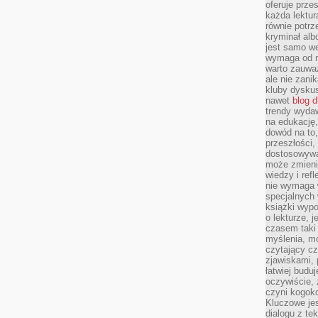
oferuje prze
każda lektur
równie potrz
kryminał alb
jest samo we
wymaga od na
warto zauważ
ale nie zanik
kluby dyskus
nawet
blog d
trendy wydaw
na edukację,
dowód na to,
przeszłości,
dostosowywa
może zmienia
wiedzy i refl
nie wymaga 
specjalnych
książki wypo
o lekturze, 
czasem taki
myślenia, m
czytający cz
zjawiskami, p
łatwiej budu
oczywiście, 
czyni kogok
Kluczowe je
dialogu z te