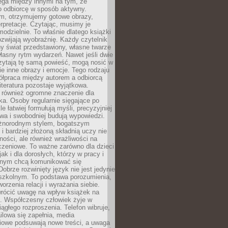
ega między innymi na tym, że
o odbiorcę w sposób aktywny.
lm, otrzymujemy gotowe obrazy,
terpretacje. Czytając, musimy je
odzielnie. To właśnie dlatego książki
zwijają wyobraźnię. Każdy czytelnik
y świat przedstawiony, własne twarze
łasny rytm wydarzeń. Nawet jeśli dwie
zytają tę samą powieść, mogą nosić w
ie inne obrazy i emocje. Tego rodzaju
ółpraca między autorem a odbiorcą
literatura pozostaje wyjątkowa.
 również ogromne znaczenie dla
ka. Osoby regularnie sięgające po
e łatwiej formułują myśli, precyzyjniej
owa i swobodniej budują wypowiedzi.
óżnorodnym stylem, bogatszym
i bardziej złożoną składnią uczy nie
ności, ale również wrażliwości na
czeniowe. To ważne zarówno dla dzieci
jak i dla dorosłych, którzy w pracy i
tnym chcą komunikować się
Dobrze rozwinięty język nie jest jedynie
szkolnym. To podstawa porozumienia,
worzenia relacji i wyrażania siebie.
wrócić uwagę na wpływ książek na
ę. Współczesny człowiek żyje w
ągłego rozproszenia. Telefon wibruje,
lowa się zapełnia, media
iowe podsuwają nowe treści, a uwaga