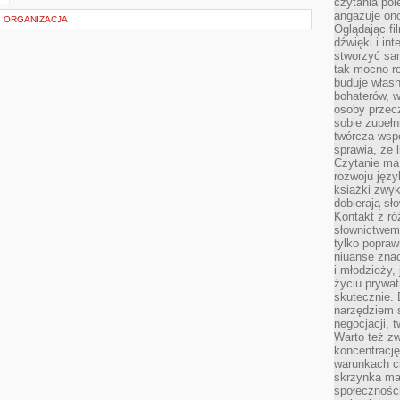
czytania pol
angażuje on
 ORGANIZACJA
Oglądając fi
dźwięki i in
stworzyć sam
tak mocno ro
buduje własn
bohaterów, w
osoby przec
sobie zupełn
twórcza wsp
sprawia, że 
Czytanie ma
rozwoju języ
książki zwykl
dobierają sł
Kontakt z r
słownictwem 
tylko popraw
niuanse zna
i młodzieży, 
życiu prywa
skutecznie. 
narzędziem 
negocjacji, t
Warto też z
koncentracj
warunkach ci
skrzynka mai
społecznośc