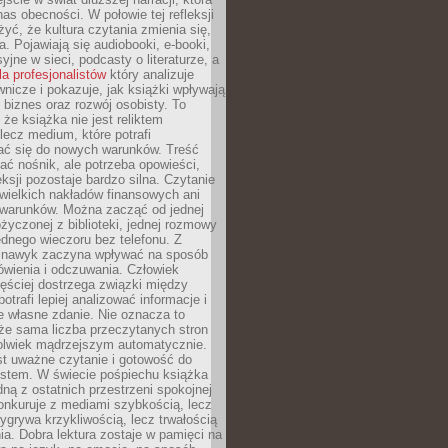
s obecności. W połowie tej refleksji
yć, że kultura czytania zmienia się,
a. Pojawiają się audiobooki, e-booki,
yjne w sieci, podcasty o literaturze, a
la profesjonalistów
który analizuje
nicze i pokazuje, jak książki wpływają
 biznes oraz rozwój osobisty. To
 że książka nie jest reliktem
 lecz medium, które potrafi
ć się do nowych warunków. Treść
ć nośnik, ale potrzeba opowieści,
eksji pozostaje bardzo silna. Czytanie
wielkich nakładów finansowych ani
 warunków. Można zacząć od jednej
życzonej z biblioteki, jednej rozmowy
jednego wieczoru bez telefonu. Z
 nawyk zaczyna wpływać na sposób
ówienia i odczuwania. Człowiek
ęściej dostrzega związki między
otrafi lepiej analizować informacje i
je własne zdanie. Nie oznacza to
że sama liczba przeczytanych stron
olwiek mądrzejszym automatycznie.
st uważne czytanie i gotowość do
kstem. W świecie pośpiechu książka
dną z ostatnich przestrzeni spokojnej
onkuruje z mediami szybkością, lecz
wygrywa krzykliwością, lecz trwałością
a. Dobra lektura zostaje w pamięci na