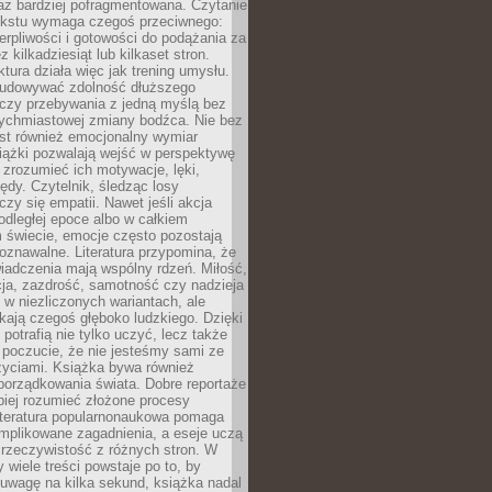
raz bardziej pofragmentowana. Czytanie
ekstu wymaga czegoś przeciwnego:
ierpliwości i gotowości do podążania za
z kilkadziesiąt lub kilkaset stron.
ktura działa więc jak trening umysłu.
udowywać zdolność dłuższego
uczy przebywania z jedną myślą bez
tychmiastowej zmiany bodźca. Nie bez
est również emocjonalny wymiar
iążki pozwalają wejść w perspektywę
, zrozumieć ich motywacje, lęki,
łędy. Czytelnik, śledząc losy
czy się empatii. Nawet jeśli akcja
 odległej epoce albo w całkiem
świecie, emocje często pozostają
zpoznawalne. Literatura przypomina, że
iadczenia mają wspólny rdzeń. Miłość,
cja, zazdrość, samotność czy nadzieja
ę w niezliczonych wariantach, ale
ają czegoś głęboko ludzkiego. Dzięki
 potrafią nie tylko uczyć, lecz także
 poczucie, że nie jesteśmy sami ze
życiami. Książka bywa również
porządkowania świata. Dobre reportaże
piej rozumieć złożone procesy
literatura popularnonaukowa pomaga
mplikowane zagadnienia, a eseje uczą
 rzeczywistość z różnych stron. W
 wiele treści powstaje po to, by
uwagę na kilka sekund, książka nadal