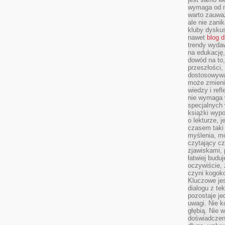
wymaga od na
warto zauważ
ale nie zanik
kluby dyskus
nawet
blog d
trendy wydaw
na edukację,
dowód na to,
przeszłości,
dostosowywa
może zmienia
wiedzy i refl
nie wymaga 
specjalnych
książki wypo
o lekturze, 
czasem taki
myślenia, m
czytający cz
zjawiskami, p
łatwiej budu
oczywiście, 
czyni kogok
Kluczowe je
dialogu z te
pozostaje je
uwagi. Nie k
głębią. Nie 
doświadczeni