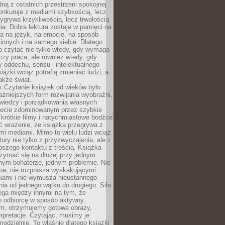
dną z ostatnich przestrzeni spokojnej
onkuruje z mediami szybkością, lecz
wygrywa krzykliwością, lecz trwałością
a. Dobra lektura zostaje w pamięci na
a na język, na emocje, na sposób
 innych i na samego siebie. Dlatego
o czytać nie tylko wtedy, gdy wymaga
czy praca, ale również wtedy, gdy
 oddechu, sensu i intelektualnego
iążki wciąż potrafią zmieniać ludzi, a
także świat.
k:Czytanie książek od wieków było
ażniejszych form rozwijania wyobraźni,
wiedzy i porządkowania własnych
iecie zdominowanym przez szybkie
krótkie filmy i natychmiastowe bodźce
ć wrażenie, że książka przegrywa z
i mediami. Mimo to wielu ludzi wciąż
tury nie tylko z przyzwyczajenia, ale z
bszego kontaktu z treścią. Książka
zymać się na dłużej przy jednym
nym bohaterze, jednym problemie. Nie
pa, nie rozprasza wyskakującymi
iami i nie wymusza nieustannego
ia od jednego wątku do drugiego. Siła
ega między innymi na tym, że
o odbiorcę w sposób aktywny.
lm, otrzymujemy gotowe obrazy,
terpretacje. Czytając, musimy je
odzielnie. To właśnie dlatego książki