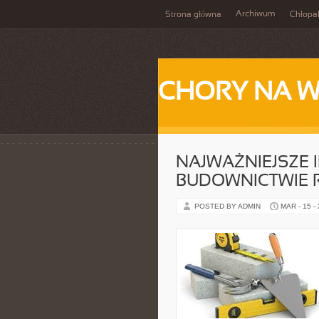
Archiwum
Strona główna
Chłopa
CHORY NA 
NAJWAŻNIEJSZE 
BUDOWNICTWIE 
POSTED BY ADMIN
MAR - 15 -