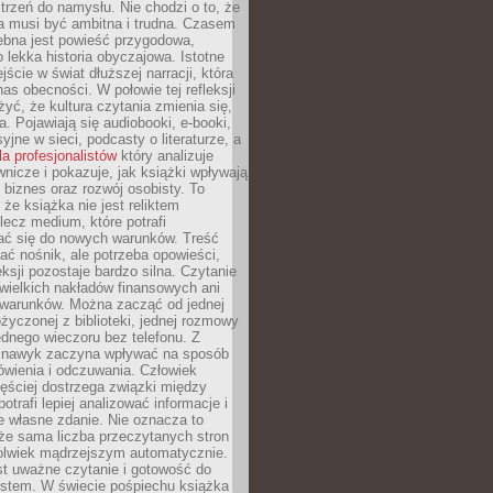
strzeń do namysłu. Nie chodzi o to, że
a musi być ambitna i trudna. Czasem
ebna jest powieść przygodowa,
o lekka historia obyczajowa. Istotne
jście w świat dłuższej narracji, która
s obecności. W połowie tej refleksji
yć, że kultura czytania zmienia się,
a. Pojawiają się audiobooki, e-booki,
yjne w sieci, podcasty o literaturze, a
la profesjonalistów
który analizuje
nicze i pokazuje, jak książki wpływają
 biznes oraz rozwój osobisty. To
 że książka nie jest reliktem
 lecz medium, które potrafi
ć się do nowych warunków. Treść
ć nośnik, ale potrzeba opowieści,
eksji pozostaje bardzo silna. Czytanie
wielkich nakładów finansowych ani
 warunków. Można zacząć od jednej
życzonej z biblioteki, jednej rozmowy
jednego wieczoru bez telefonu. Z
 nawyk zaczyna wpływać na sposób
ówienia i odczuwania. Człowiek
ęściej dostrzega związki między
otrafi lepiej analizować informacje i
je własne zdanie. Nie oznacza to
że sama liczba przeczytanych stron
olwiek mądrzejszym automatycznie.
st uważne czytanie i gotowość do
kstem. W świecie pośpiechu książka