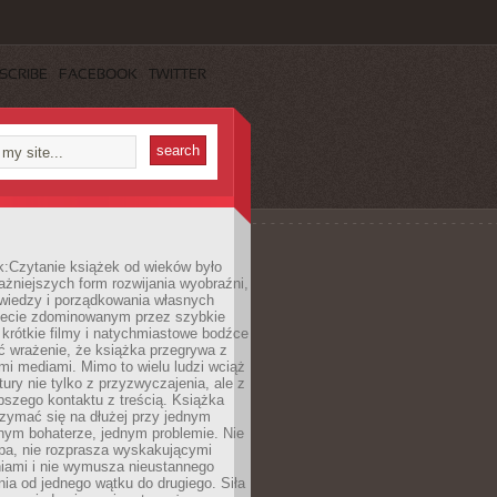
SCRIBE
FACEBOOK
TWITTER
k:Czytanie książek od wieków było
ażniejszych form rozwijania wyobraźni,
wiedzy i porządkowania własnych
iecie zdominowanym przez szybkie
krótkie filmy i natychmiastowe bodźce
ć wrażenie, że książka przegrywa z
i mediami. Mimo to wielu ludzi wciąż
tury nie tylko z przyzwyczajenia, ale z
bszego kontaktu z treścią. Książka
zymać się na dłużej przy jednym
nym bohaterze, jednym problemie. Nie
pa, nie rozprasza wyskakującymi
iami i nie wymusza nieustannego
ia od jednego wątku do drugiego. Siła